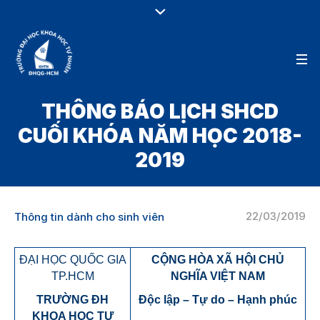
THÔNG BÁO LỊCH SHCD
CUỐI KHÓA NĂM HỌC 2018-
2019
22/03/2019
Thông tin dành cho sinh viên
ĐẠI HỌC QUỐC GIA
CỘNG HÒA XÃ HỘI CHỦ
TP.HCM
NGHĨA VIỆT NAM
TRƯỜNG ĐH
Độc lập – Tự do – Hạnh phúc
KHOA HỌC TỰ