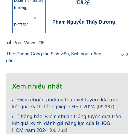
Đoàn TN–Hội SV
(Đã ký)
trường;
– Lưu:
Phạm Nguyễn Thùy Dương
P.CTSV.
Post Views:
115
Thẻ:
Phòng Công tác Sinh viên
,
Sinh hoạt công
0
dân
Xem nhiều nhất
Điểm chuẩn phương thức xét tuyển dựa trên
kết quả kỳ thi tốt nghiệp THPT 2024
(99.367)
Thông báo: Điểm chuẩn trúng tuyển dựa trên
kết quả kỳ thi đánh giá năng lực của ĐHQG-
HCM năm 2024
(65.763)