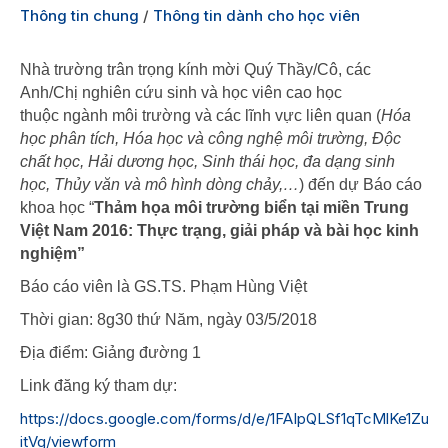
Thông tin chung
/
Thông tin dành cho học viên
Nhà trường trân trọng kính mời Quý Thầy/Cô, các
Anh/Chị nghiên cứu sinh và học viên cao học
thuộc ngành môi trường và các lĩnh vực liên quan (
Hóa
học phân tích, Hóa học và công ngh
ệ môi trường, Độc
chất học, Hải dương học, Sinh thái học, đa dạng sinh
học, Thủy văn và mô hình dòng chảy,…
) đến dự Báo cáo
khoa học “
Thảm họa môi trường biển tại miền Trung
Việt Nam 2016: Thực trạng, giải pháp và bài học kinh
nghiệm”
Báo cáo viên là GS.TS. Phạm Hùng Việt
Thời gian: 8g30 thứ Năm, ngày 03/5/2018
Địa điểm: Giảng đường 1
Link đăng ký tham dự:
https://docs.google.com/forms/d/e/1FAIpQLSf1qTcMlKe1Zu
itVg/viewform