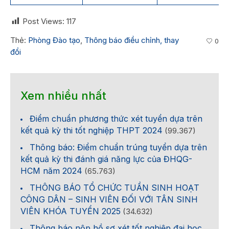
Post Views:
117
Thẻ:
Phòng Đào tạo
,
Thông báo điều chỉnh, thay
0
đổi
Xem nhiều nhất
Điểm chuẩn phương thức xét tuyển dựa trên
kết quả kỳ thi tốt nghiệp THPT 2024
(99.367)
Thông báo: Điểm chuẩn trúng tuyển dựa trên
kết quả kỳ thi đánh giá năng lực của ĐHQG-
HCM năm 2024
(65.763)
THÔNG BÁO TỔ CHỨC TUẦN SINH HOẠT
CÔNG DÂN – SINH VIÊN ĐỐI VỚI TÂN SINH
VIÊN KHÓA TUYỂN 2025
(34.632)
Thông báo nộp hồ sơ xét tốt nghiệp đại học