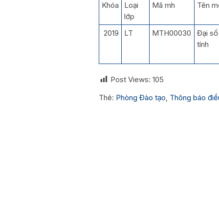
Khóa
Loại
Mã mh
Tên m
lớp
2019
LT
MTH00030
Đại số
tính
Post Views:
105
Thẻ:
Phòng Đào tạo
,
Thông báo điều