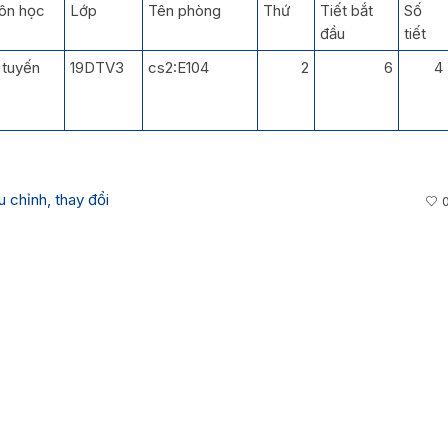
ôn học
Lớp
Tên phòng
Thứ
Tiết bắt
Số
đầu
tiết
 tuyến
19DTV3
cs2:E104
2
6
4
 chỉnh, thay đổi