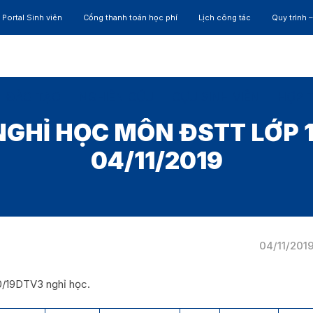
Portal Sinh viên
Cổng thanh toán học phí
Lịch công tác
Quy trình 
ĐÀO TẠO
NGHIÊN CỨU
CỰU SINH VIÊN
HỢP 
GHỈ HỌC MÔN ĐSTT LỚP 
04/11/2019
04/11/201
0/19DTV3 nghỉ học.