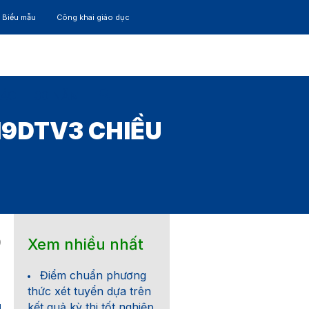
– Biểu mẫu
Công khai giáo dục
TÁC
30 NĂM
19DTV3 CHIỀU
Xem nhiều nhất
9
Điểm chuẩn phương
thức xét tuyển dựa trên
kết quả kỳ thi tốt nghiệp