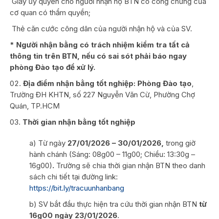
­ Giấy ủy quyền cho người nhận hộ BTN có công chứng của
cơ quan có thẩm quyền;
­ Thẻ căn cước công dân của người nhận hộ và của SV.
* Người nhận bằng có trách nhiệm kiểm tra tất cả
thông tin trên BTN, nếu có sai sót phải báo ngay
phòng Đào tạo để xử lý.
Địa điểm nhận bằng tốt nghiệp: Phòng Đào tạo
,
Trường ĐH KHTN, số 227 Nguyễn Văn Cừ, Phường Chợ
Quán, TP.HCM
Thời gian nhận bằng tốt nghiệp
a) Từ ngày
27/01/2026 – 30/01/2026,
trong giờ
hành chánh (Sáng: 08g00 – 11g00; Chiều: 13:30g –
16g00)
.
Trường sẽ chia thời gian nhận BTN theo danh
sách chi tiết tại đường link:
https://bit.ly/tracuunhanbang
b) SV bắt đầu thực hiện tra cứu thời gian nhận BTN
từ
16g00 ngày 23/01/2026
.