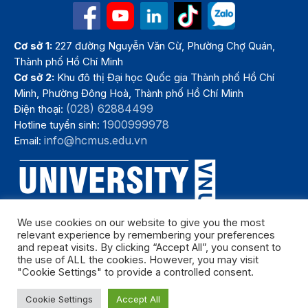
Cơ sở 1:
227 đường Nguyễn Văn Cừ, Phường Chợ Quán,
Thành phố Hồ Chí Minh
Cơ sở 2:
Khu đô thị Đại học Quốc gia Thành phố Hồ Chí
Minh, Phường Đông Hoà, Thành phố Hồ Chí Minh
(028) 62884499
Điện thoại:
1900999978
Hotline tuyển sinh:
info@hcmus.edu.vn
Email:
We use cookies on our website to give you the most
relevant experience by remembering your preferences
and repeat visits. By clicking “Accept All”, you consent to
the use of ALL the cookies. However, you may visit
"Cookie Settings" to provide a controlled consent.
Bản quyền thuộc Trường Đại học Khoa học tự nhiên, Đại học Quốc
Cookie Settings
Accept All
gia Thành phố Hồ Chí Minh. Năm 2024