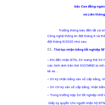
bậc Cao đẳng ngàn
và Liên thông
Trường thông báo đến tất cả sinh v
Công nghệ thông tin đợt tháng 6 và th
đợt tháng 6/2020 như sau:
Thủ tục nhận bằng tốt nghiệp (B
– Khi đến nhận BTN, SV mang thẻ SV h
các hình ảnh trên thẻ SV/CMND bị mờ đ
lái xe…
– SV ký nhận bằng vào sổ cấp bằng, n
– SV chỉ ký vào sổ cấp bằng, nhận bằng
– Trong trường hợp SV tốt nghiệp nhờ n
­ Giấy ủy quyền cho người nhận hộ BT