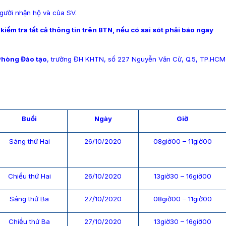
gười nhận hộ và của SV.
iểm tra tất cả thông tin trên BTN, nếu có sai sót phải báo ngay
Phòng Đào tạo
, trường ĐH KHTN, số 227 Nguyễn Văn Cừ, Q.5, TP.HCM
Buổi
Ngày
Giờ
Sáng thứ Hai
26/10/2020
08giờ00 – 11giờ00
Chiều thứ Hai
26/10/2020
13giờ30 – 16giờ00
Sáng thứ Ba
27/10/2020
08giờ00 – 11giờ00
Chiều thứ Ba
27/10/2020
13giờ30 – 16giờ00