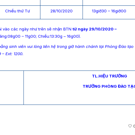
Chiều thứ Tư
28/10/2020
13giờ30 – 16giờ00
N vào các ngày như trên sẽ nhận BTN
từ ngày 29/10/2020 –
áng:08g00 – 11g00; Chiều:13:30g – 16g00).
ằng sinh viên vui lòng liên hệ trong giờ hành chánh tại Phòng Đào tạo
 – Ext: 1200.
TL.HIỆU TRƯỞNG
TRƯỞNG PHÒNG ĐÀO TẠ