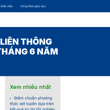
– Biểu mẫu
Công khai giáo dục
TÁC
30 NĂM
LIÊN THÔNG
 THÁNG 6 NĂM
Xem nhiều nhất
0
Điểm chuẩn phương
thức xét tuyển dựa trên
kết quả kỳ thi tốt nghiệp