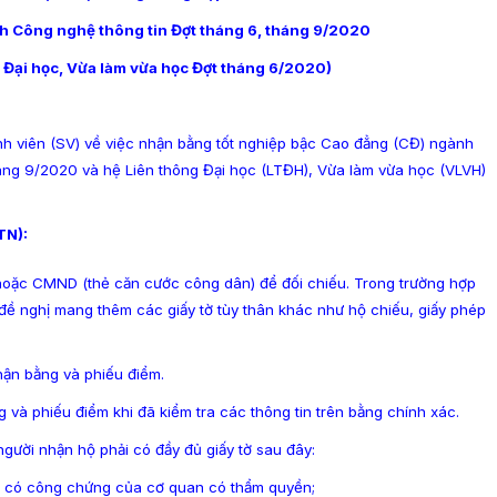
h Công nghệ thông tin Đợt tháng 6, tháng 9/2020
 Đại học, Vừa làm vừa học Đợt tháng 6/2020)
iên (SV) về việc nhận bằng tốt nghiệp bậc Cao đẳng (CĐ) ngành
áng 9/2020 và hệ Liên thông Đại học (LTĐH), Vừa làm vừa học (VLVH)
TN):
oặc CMND (thẻ căn cước công dân) để đối chiếu. Trong trường hợp
ề nghị mang thêm các giấy tờ tùy thân khác như hộ chiếu, giấy phép
hận bằng và phiếu điểm.
 và phiếu điểm khi đã kiểm tra các thông tin trên bằng chính xác.
gười nhận hộ phải có đầy đủ giấy tờ sau đây:
N có công chứng của cơ quan có thẩm quyền;