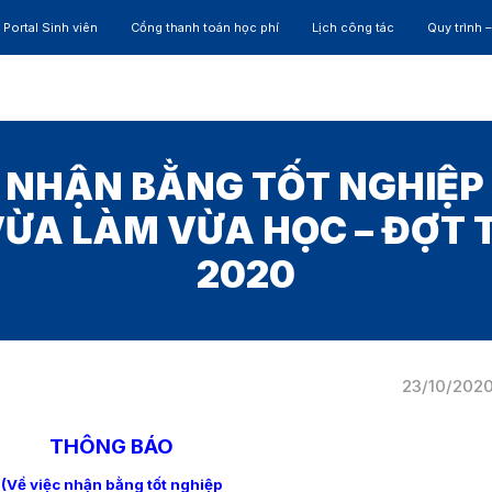
Portal Sinh viên
Cổng thanh toán học phí
Lịch công tác
Quy trình 
ĐÀO TẠO
NGHIÊN CỨU
CỰU SINH VIÊN
HỢP 
 NHẬN BẰNG TỐT NGHIỆP 
VỪA LÀM VỪA HỌC – ĐỢT
2020
23/10/202
THÔNG BÁO
(Về việc nhận bằng tốt nghiệp