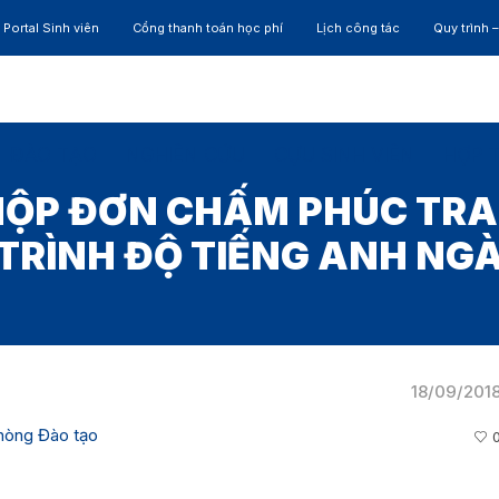
Portal Sinh viên
Cổng thanh toán học phí
Lịch công tác
Quy trình 
ĐÀO TẠO
NGHIÊN CỨU
CỰU SINH VIÊN
HỢP 
ỘP ĐƠN CHẤM PHÚC TRA
TRÌNH ĐỘ TIẾNG ANH NGÀ
18/09/201
hòng Đào tạo