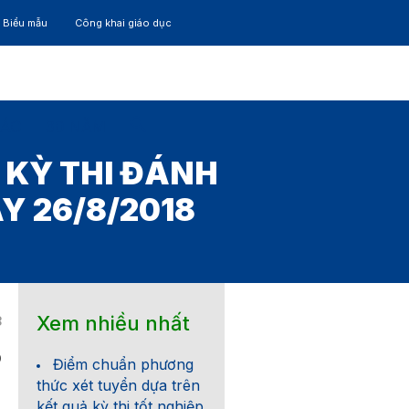
– Biểu mẫu
Công khai giáo dục
TÁC
30 NĂM
 KỲ THI ĐÁNH
Y 26/8/2018
Xem nhiều nhất
8
0
Điểm chuẩn phương
thức xét tuyển dựa trên
kết quả kỳ thi tốt nghiệp