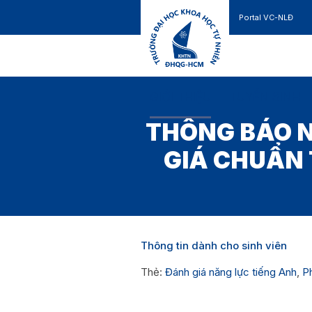
Portal VC-NLĐ
Liên hệ
GIỚI THIỆU
TUYỂN SINH
THÔNG BÁO N
GIÁ CHUẨN 
Thông tin dành cho sinh viên
Thẻ:
Đánh giá năng lực tiếng Anh
,
P