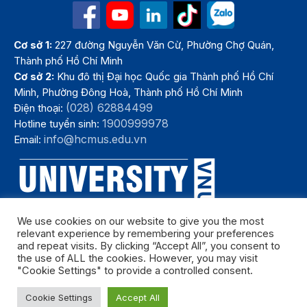
Cơ sở 1:
227 đường Nguyễn Văn Cừ, Phường Chợ Quán,
Thành phố Hồ Chí Minh
Cơ sở 2:
Khu đô thị Đại học Quốc gia Thành phố Hồ Chí
Minh, Phường Đông Hoà, Thành phố Hồ Chí Minh
(028) 62884499
Điện thoại:
1900999978
Hotline tuyển sinh:
info@hcmus.edu.vn
Email:
We use cookies on our website to give you the most
relevant experience by remembering your preferences
and repeat visits. By clicking “Accept All”, you consent to
the use of ALL the cookies. However, you may visit
"Cookie Settings" to provide a controlled consent.
Bản quyền thuộc Trường Đại học Khoa học tự nhiên, Đại học Quốc
Cookie Settings
Accept All
gia Thành phố Hồ Chí Minh. Năm 2024