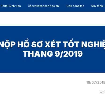
Portal Sinh viên
Cổng thanh toán học phí
Lịch công tác
Quy trình 
ĐÀO TẠO
NGHIÊN CỨU
CỰU SINH VIÊN
HỢP 
NỘP HỒ SƠ XÉT TỐT NGHI
THANG 9/2019
18/07/201