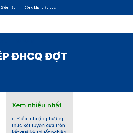
– Biểu mẫu
Công khai giáo dục
TÁC
30 NĂM
ỆP ĐHCQ ĐỢT
Xem nhiều nhất
9
0
Điểm chuẩn phương
thức xét tuyển dựa trên
kết quả kỳ thi tốt nghiệp