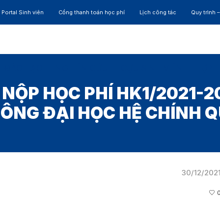
Portal Sinh viên
Cổng thanh toán học phí
Lịch công tác
Quy trình 
ĐÀO TẠO
NGHIÊN CỨU
CỰU SINH VIÊN
HỢP 
NỘP HỌC PHÍ HK1/2021-20
ÔNG ĐẠI HỌC HỆ CHÍNH 
30/12/202