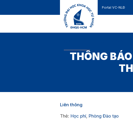
Portal VC-NLĐ
Liên hệ
GIỚI THIỆU
TUYỂN SINH
THÔNG BÁO 
TH
Liên thông
Thẻ:
Học phí
,
Phòng Đào tạo