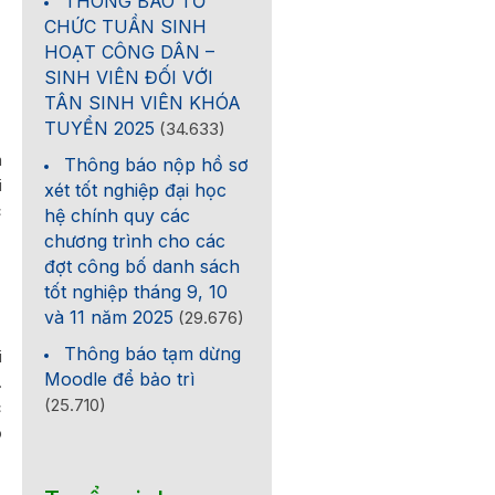
THÔNG BÁO TỔ
CHỨC TUẦN SINH
HOẠT CÔNG DÂN –
SINH VIÊN ĐỐI VỚI
TÂN SINH VIÊN KHÓA
TUYỂN 2025
(34.633)
à
Thông báo nộp hồ sơ
i
xét tốt nghiệp đại học
c
hệ chính quy các
chương trình cho các
đợt công bố danh sách
tốt nghiệp tháng 9, 10
và 11 năm 2025
(29.676)
Thông báo tạm dừng
i
Moodle để bảo trì
.
(25.710)
c
o