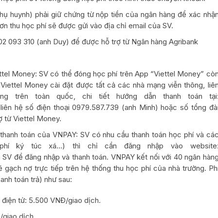
phụ huynh) phải giữ chứng từ nộp tiền của ngân hàng để xác nhậ
đơn thu học phí sẽ được gửi vào địa chỉ email của SV.
902 093 310 (anh Duy) để được hỗ trợ từ Ngân hàng Agribank
tel Money: SV có thể đóng học phí trên App “Viettel Money” cò
pp Viettel Money cài đặt được tất cả các nhà mạng viễn thông, liê
g trên toàn quốc, chi tiết hướng dẫn thanh toán tại
 liên hệ số điện thoại 0979.587.739 (anh Minh) hoặc số tổng đà
 từ Viettel Money.
 thanh toán của VNPAY: SV có nhu cầu thanh toán học phí và cá
 phí ký túc xá…) thì chỉ cần đăng nhập vào website
 SV để đăng nhập và thanh toán. VNPAY kết nối với 40 ngân hàn
ẽ gạch nợ trực tiếp trên hệ thống thu học phí của nhà trường. Ph
anh toán trả) như sau:
í điện tử: 5.500 VNĐ/giao dịch.
/giao dịch.