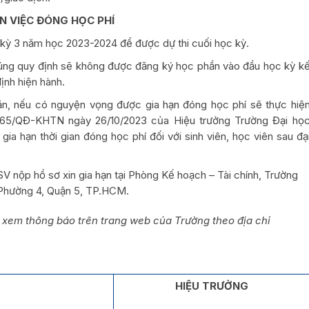
ẾN VIỆC ĐÓNG HỌC PHÍ
c kỳ 3 năm học 2023-2024 để được dự thi cuối học kỳ.
đúng quy định sẽ không được đăng ký học phần vào đầu học kỳ k
định hiện hành.
ăn, nếu có nguyện vọng được gia hạn đóng học phí sẽ thực hiệ
2165/QĐ-KHTN ngày 26/10/2023 của Hiệu trưởng Trường Đại họ
gia hạn thời gian đóng học phí đối với sinh viên, học viên sau đạ
SV nộp hồ sơ xin gia hạn tại Phòng Kế hoạch – Tài chính, Trường
Phường 4, Quận 5, TP.HCM.
 xem thông báo trên trang web của Trường theo địa chỉ
HIỆU TRƯỞNG