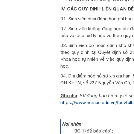
IV. CÁC QUY ĐỊNH LIÊN QUAN Đ
Sinh viên phải đóng học phí họ
Sinh viên không đóng học phí 
tiếp và sẽ bị xử lý học vụ theo quy 
Sinh viên có hoàn cảnh khó kh
theo quy định tại Quyết định số 
Khoa học tự nhiên về việc quy định 
học.
Địa điểm nộp hồ sơ xin gia hạn: 
ĐH KHTN, số 227 Nguyễn Văn Cừ, 
Ghi chú
:
SV đóng bảo hiểm y tế sẽ
https://www.hcmus.edu.vn/tbsvfull
.
Nơi nhận:
– BGH (để báo cáo);