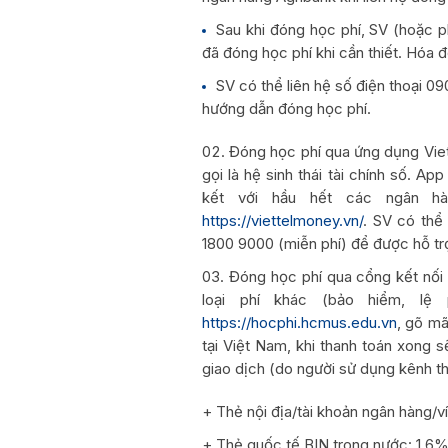
Sau khi đóng học phí, SV (hoặc 
đã đóng học phí khi cần thiết. Hóa 
SV có thể liên hệ số điện thoại 0
hướng dẫn đóng học phí.
Đóng học phí qua ứng dụng Viet
gọi là hệ sinh thái tài chính số. A
kết với hầu hết các ngân hàn
https://viettelmoney.vn/
. SV có thể
1800 9000 (miễn phí) để được hỗ trợ
Đóng học phí qua cổng kết nối
loại phí khác (bảo hiểm, lệ
https://hocphi.hcmus.edu.vn
, gõ mã
tại Việt Nam, khi thanh toán xong s
giao dịch (do người sử dụng kênh th
+ Thẻ nội địa/tài khoản ngân hàng/v
+ Thẻ quốc tế BIN trong nước: 1,6%