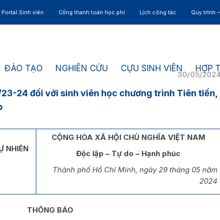
Portal Sinh viên
Cổng thanh toán học phí
Lịch công tác
Quy trình 
ĐÀO TẠO
NGHIÊN CỨU
CỰU SINH VIÊN
HỢP 
30/05/202
3-24 đối với sinh viên học chương trình Tiên tiến,
p
CỘNG HÒA XÃ HỘI CHỦ NGHĨA VIỆT NAM
Ự NHIÊN
Độc lập – Tự do – Hạnh phúc
Thành phố Hồ Chí Minh, ngày 29 tháng 05 năm
2024
THÔNG BÁO