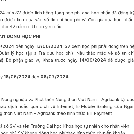
24 của SV được tính bằng tổng học phí các học phần đã đăng k
n được tính dựa vào số tín chỉ học phí và đơn giá của học phần
 cho SV nắm rõ khi có yêu cầu.
IAN ĐÓNG HỌC PHÍ
6/2024
đến ngày
13/06/2024
, SV xem học phí phải đóng trên h
Quản lý học tập à Tra cứu học phí). Nếu thắc mắc về số tín ch
 hệ Bộ phận giáo vụ Khoa trước ngày
14/06/2024
để được giả
ày
18/06/2024
đến
08/07/2024.
Nông nghiệp và Phát triển Nông thôn Việt Nam – Agribank tại cá
giao dịch hoặc qua dịch vụ Internet, E-Mobile Banking của Ngâ
g thôn Việt Nam – Agribank theo hình thức Bill Payment
 số SV và tên Trường Đại học Khoa học tự nhiên cho nhân viên
g học phí. SV không đóng học phí theo hình thức chuyển khoản.