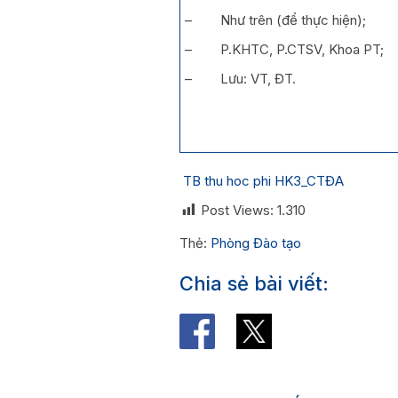
– Như trên (để thực hiện);
– P.KHTC, P.CTSV, Khoa PT;
– Lưu: VT, ĐT.
TB thu hoc phi HK3_CTĐA
Post Views:
1.310
Thẻ:
Phòng Đào tạo
Chia sẻ bài viết: