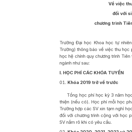
Về việc th
đối với s
chương trình Tiên
Trường Đại học Khoa học tự nhiên
Trường) thông báo về việc thu học p
học hệ chính quy chương trình Tiên 
ngành như sau:
I. HỌC PHÍ CÁC KHÓA TUYỂN
K
hóa 2019 trở về trước
Tổng học phí học kỳ 3 năm học 2
thiện (nếu có). Học phí mỗi học ph
Trường hợp các SV xin tạm nghỉ học,
đối với chương trình cộng với học p
SV nắm rõ khi có yêu cầu.
K
hóa
2020, 2021, 2022 và 2