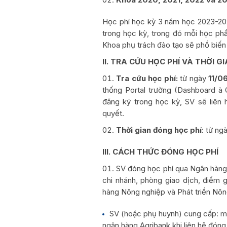
Học phí học kỳ 3 năm học 2023-20
trong học kỳ, trong đó mỗi học phầ
Khoa phụ trách đào tạo sẽ phổ biến
II. TRA CỨU HỌC PHÍ VÀ THỜI G
Tra cứu học phí:
từ ngày
11/0
thống Portal trường (Dashboard à 
đăng ký trong học kỳ, SV sẽ liên
quyết.
Thời gian đóng học phí
: từ ng
III. CÁCH THỨC ĐÓNG HỌC PHÍ
SV đóng học phí qua Ngân hàng 
chi nhánh, phòng giao dịch, điểm 
hàng Nông nghiệp và Phát triển Nôn
SV (hoặc phụ huynh) cung cấp: mã
ngân hàng Agribank khi liên hệ đón