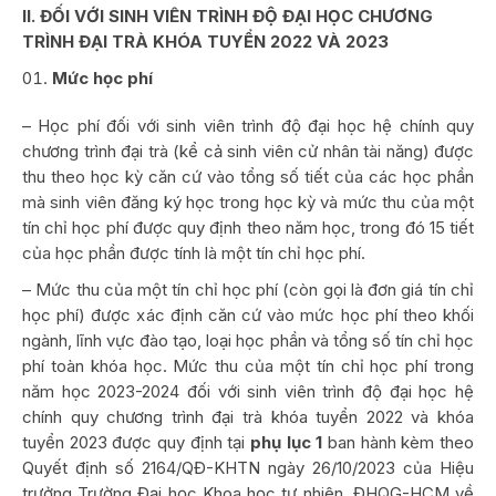
II. ĐỐI VỚI SINH VIÊN TRÌNH ĐỘ ĐẠI HỌC CHƯƠNG
TRÌNH ĐẠI TRÀ KHÓA TUYỂN 2022 VÀ 2023
Mức học phí
– Học phí đối với sinh viên trình độ đại học hệ chính quy
chương trình đại trà (kể cả sinh viên cử nhân tài năng) được
thu theo học kỳ căn cứ vào tổng số tiết của các học phần
mà sinh viên đăng ký học trong học kỳ và mức thu của một
tín chỉ học phí được quy định theo năm học, trong đó 15 tiết
của học phần được tính là một tín chỉ học phí.
– Mức thu của một tín chỉ học phí (còn gọi là đơn giá tín chỉ
học phí) được xác định căn cứ vào mức học phí theo khối
ngành, lĩnh vực đào tạo, loại học phần và tổng số tín chỉ học
phí toàn khóa học. Mức thu của một tín chỉ học phí trong
năm học 2023-2024 đối với sinh viên trình độ đại học hệ
chính quy chương trình đại trà khóa tuyển 2022 và khóa
tuyển 2023 được quy định tại
phụ lục 1
ban hành kèm theo
Quyết định số 2164/QĐ-KHTN ngày 26/10/2023 của Hiệu
trưởng Trường Đại học Khoa học tự nhiên, ĐHQG-HCM về