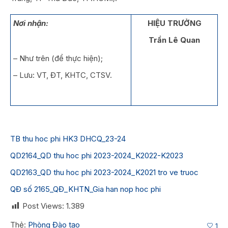
Nơi nhận:
HIỆU TRƯỞNG
Trần Lê Quan
– Như trên (để thực hiện);
– Lưu: VT, ĐT, KHTC, CTSV.
TB thu hoc phi HK3 DHCQ_23-24
QD2164_QD thu hoc phi 2023-2024_K2022-K2023
QD2163_QD thu hoc phi 2023-2024_K2021 tro ve truoc
QĐ số 2165_QĐ_KHTN_Gia han nop hoc phi
Post Views:
1.389
Thẻ:
Phòng Đào tạo
1