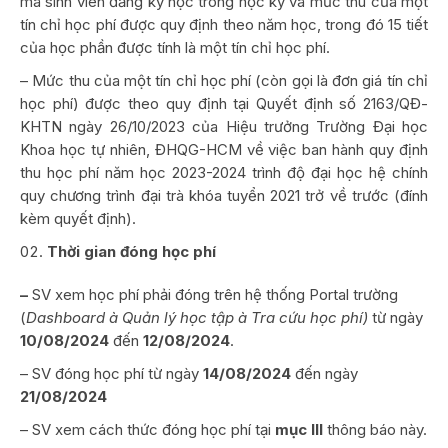
mà sinh viên đăng ký học trong học kỳ và mức thu của một
tín chỉ học phí được quy định theo năm học, trong đó 15 tiết
của học phần được tính là một tín chỉ học phí.
– Mức thu của một tín chỉ học phí (còn gọi là đơn giá tín chỉ
học phí) được theo quy định tại Quyết định số 2163/QĐ-
KHTN ngày 26/10/2023 của Hiệu trưởng Trường Đại học
Khoa học tự nhiên, ĐHQG-HCM về việc ban hành quy định
thu học phí năm học 2023-2024 trình độ đại học hệ chính
quy chương trình đại trà khóa tuyển 2021 trở về trước (đính
kèm quyết định).
Thời gian đóng học phí
–
SV xem học phí phải đóng trên hệ thống Portal trường
(
Dashboard
à
Quản lý học tập
à
Tra cứu học phí)
từ ngày
10/08/2024
đến
12/08/2024
.
– SV đóng học phí từ ngày
14/08/2024
đến ngày
21/08/2024
– SV xem cách thức đóng học phí tại
mục III
thông báo này.