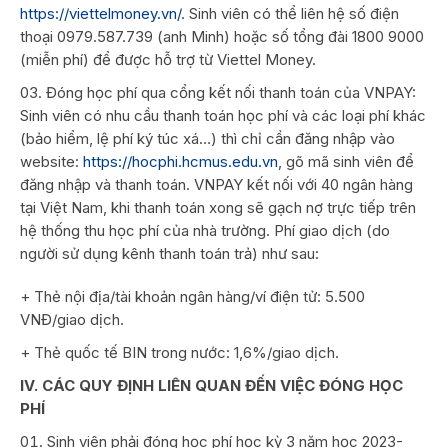
https://viettelmoney.vn/
. Sinh viên có thể liên hệ số điện
thoại 0979.587.739 (anh Minh) hoặc số tổng đài 1800 9000
(miễn phí) để được hỗ trợ từ Viettel Money.
Đóng học phí qua cổng kết nối thanh toán của VNPAY:
Sinh viên có nhu cầu thanh toán học phí và các loại phí khác
(bảo hiểm, lệ phí ký túc xá…) thì chỉ cần đăng nhập vào
website:
https://hocphi.hcmus.edu.vn
, gõ mã sinh viên để
đăng nhập và thanh toán. VNPAY kết nối với 40 ngân hàng
tại Việt Nam, khi thanh toán xong sẽ gạch nợ trực tiếp trên
hệ thống thu học phí của nhà trường. Phí giao dịch (do
người sử dụng kênh thanh toán trả) như sau:
+ Thẻ nội địa/tài khoản ngân hàng/ví điện tử: 5.500
VNĐ/giao dịch.
+ Thẻ quốc tế BIN trong nước: 1,6%/giao dịch.
IV. CÁC QUY ĐỊNH LIÊN QUAN ĐẾN VIỆC ĐÓNG HỌC
PHÍ
Sinh viên phải đóng học phí học kỳ 3 năm học 2023-