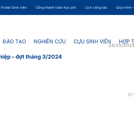
Portal Sinh viên
Cổng thanh toán học phí
Lịch công tác
Quy trình 
ĐÀO TẠO
NGHIÊN CỨU
CỰU SINH VIÊN
HỢP 
24/05/202
hiệp – đợt tháng 3/2024