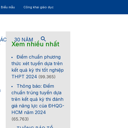
– Biểu mẫu
Công khai giáo dục
TÁC
30 NĂM
Xem nhiều nhất
4
Điểm chuẩn phương
thức xét tuyển dựa trên
kết quả kỳ thi tốt nghiệp
THPT 2024
(99.365)
Thông báo: Điểm
1
chuẩn trúng tuyển dựa
trên kết quả kỳ thi đánh
giá năng lực của ĐHQG-
HCM năm 2024
(65.763)