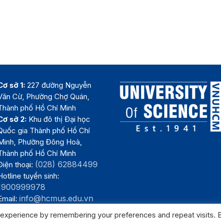
Cơ sở 1:
227 đường Nguyễn
Văn Cừ, Phường Chợ Quán,
Thành phố Hồ Chí Minh
Cơ sở 2:
Khu đô thị Đại học
Quốc gia Thành phố Hồ Chí
Minh, Phường Đông Hoà,
Thành phố Hồ Chí Minh
(028) 62884499
Điện thoại:
Hotline tuyển sinh:
1900999978
info@hcmus.edu.vn
Email:
 experience by remembering your preferences and repeat visits. 