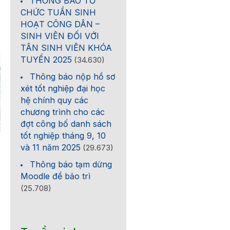
THÔNG BÁO TỔ
CHỨC TUẦN SINH
HOẠT CÔNG DÂN –
SINH VIÊN ĐỐI VỚI
TÂN SINH VIÊN KHÓA
TUYỂN 2025
(34.630)
Thông báo nộp hồ sơ
xét tốt nghiệp đại học
hệ chính quy các
chương trình cho các
đợt công bố danh sách
tốt nghiệp tháng 9, 10
Trường Đại học Khoa học
Newsletter HCMUS số
và 11 năm 2025
(29.673)
tự nhiên, ĐHQG-HCM mở
23/2026
Thông báo tạm dừng
rộng hợp tác quốc tế
Moodle để bảo trì
trong đào tạo và nghiên
(25.708)
cứu công nghệ bán dẫn