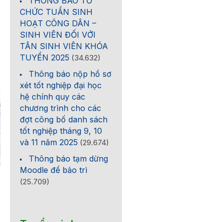
THÔNG BÁO TỔ
CHỨC TUẦN SINH
HOẠT CÔNG DÂN –
SINH VIÊN ĐỐI VỚI
TÂN SINH VIÊN KHÓA
TUYỂN 2025
(34.632)
Thông báo nộp hồ sơ
xét tốt nghiệp đại học
hệ chính quy các
chương trình cho các
đợt công bố danh sách
tốt nghiệp tháng 9, 10
và 11 năm 2025
(29.674)
Thông báo tạm dừng
Moodle để bảo trì
Quy định học bổng Khuyến
Thông báo đăng ký họ
(25.709)
khích (sửa đổi, bổ sung)
phần Học kỳ 1 /2026-20
chương trình đại trà và 
năng