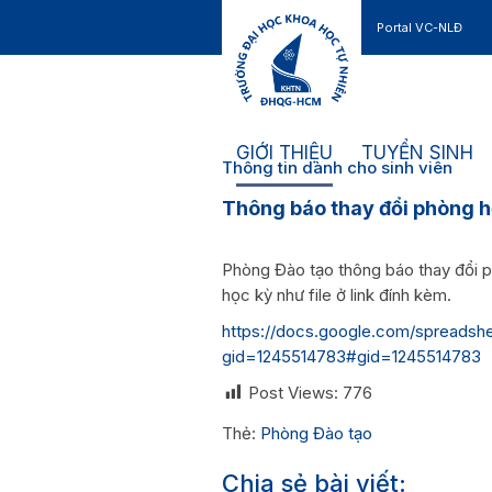
Portal VC-NLĐ
Liên hệ
GIỚI THIỆU
TUYỂN SINH
Thông tin dành cho sinh viên
Thông báo thay đổi phòng 
Phòng Đào tạo thông báo thay đổi 
học kỳ như file ở link đính kèm.
https://docs.google.com/spreads
gid=1245514783#gid=1245514783
Post Views:
776
Thẻ:
Phòng Đào tạo
Chia sẻ bài viết: