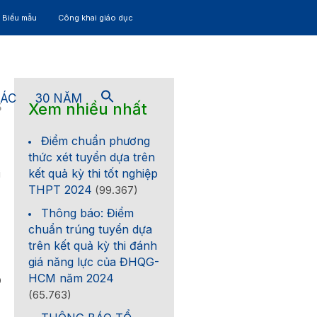
– Biểu mẫu
Công khai giáo dục
TÁC
30 NĂM
Xem nhiều nhất
5
Điểm chuẩn phương
thức xét tuyển dựa trên
kết quả kỳ thi tốt nghiệp
i
THPT 2024
(99.367)
Thông báo: Điểm
chuẩn trúng tuyển dựa
trên kết quả kỳ thi đánh
giá năng lực của ĐHQG-
HCM năm 2024
0
(65.763)