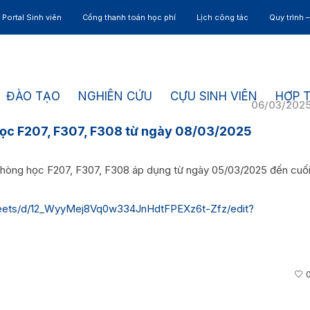
Portal Sinh viên
Cổng thanh toán học phí
Lịch công tác
Quy trình 
ĐÀO TẠO
NGHIÊN CỨU
CỰU SINH VIÊN
HỢP 
06/03/202
học F207, F307, F308 từ ngày 08/03/2025
phòng học F207, F307, F308 áp dụng từ ngày 05/03/2025 đến cuố
heets/d/12_WyyMej8Vq0w334JnHdtFPEXz6t-Zfz/edit?