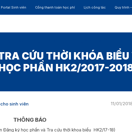
Portal Sinh viên
Cổng thanh toán học phí
Lịch công tác
Quy trình 
ĐÀO TẠO
NGHIÊN CỨU
CỰU SINH VIÊN
HỢP 
TRA CỨU THỜI KHÓA BIỂU
HỌC PHẦN HK2/2017-201
11/01/201
cho sinh viên
THÔNG BÁO
an Đăng ký học phần và Tra cứu thời khoa biểu HK2/17-18)