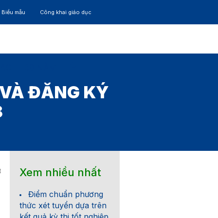
– Biểu mẫu
Công khai giáo dục
TÁC
30 NĂM
 VÀ ĐĂNG KÝ
8
Xem nhiều nhất
8
Điểm chuẩn phương
thức xét tuyển dựa trên
kết quả kỳ thi tốt nghiệp