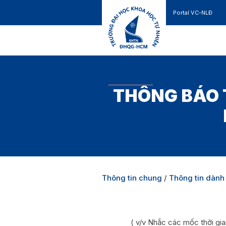
Portal VC-NLĐ
Liên hệ
GIỚI THIỆU
TUYỂN SINH
THÔNG BÁO 
Thông tin chung
/
Thông tin dành 
( v/v Nhắc các mốc thời gi