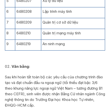
5
6480207
Xử lý dữ liệu
6
6480208
Lập trình máy tính
7
6480209
Quản trị cơ sở dữ liệu
8
6480210
Quản trị mạng máy tính
9
6480219
An ninh mạng
Văn bằng:
Sau khi hoàn tất toàn bộ các yêu cầu của chương trình đào
tạo và đạt chuẩn đầu ra ngoại ngữ (tối thiểu đạt bậc 3/6
theo khung năng lực ngoại ngữ Việt Nam – tương đương B1
theo CEFR), sinh viên được nhận Bằng Cử nhân ngành Công
nghệ thông tin do Trường Đại học Khoa học Tự nhiên,
ĐHQG-HCM cấp.