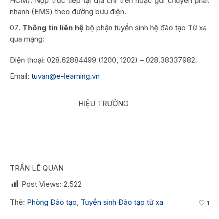
HCM). Nộp trực tiếp tại địa chỉ trên hoặc gửi chuyển phát
nhanh (EMS) theo đường bưu điện.
Thông tin liên hệ
bộ phận tuyển sinh hệ đào tạo Từ xa
qua mạng:
Điện thoại: 028.62884499 (1200, 1202) – 028.38337982.
Email:
tuvan@e-learning.vn
HIỆU TRƯỞNG
TRẦN LÊ QUAN
Post Views:
2.522
Thẻ:
Phòng Đào tạo
,
Tuyển sinh Đào tạo từ xa
1