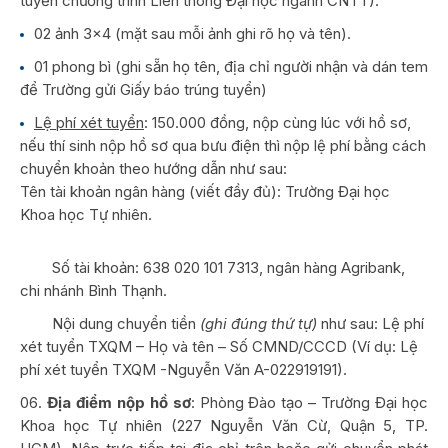
tuyển chương trình Liên thông Đại học ngành CNTT).
02 ảnh 3×4 (mặt sau mỗi ảnh ghi rõ họ và tên).
01 phong bì (ghi sẵn họ tên, địa chỉ người nhận và dán tem
để Trường gửi Giấy báo trúng tuyển)
Lệ phí xét tuyển
: 150.000 đồng, nộp cùng lúc với hồ sơ,
nếu thí sinh nộp hồ sơ qua bưu điện thì nộp lệ phí bằng cách
chuyển khoản theo hướng dẫn như sau:
Tên tài khoản ngân hàng (viết đầy đủ): Trường Đại học
Khoa học Tự nhiên.
Số tài khoản: 638 020 101 7313, ngân hàng Agribank,
chi nhánh Bình Thạnh.
Nội dung chuyển tiền
(ghi đúng thứ tự)
như sau: Lệ phí
xét tuyển TXQM – Họ và tên – Số CMND/CCCD (Ví dụ: Lệ
phí xét tuyển TXQM -Nguyễn Văn A-022919191).
Địa điểm nộp hồ sơ
: Phòng Đào tạo – Trường Đại học
Khoa học Tự nhiên (227 Nguyễn Văn Cừ, Quận 5, TP.