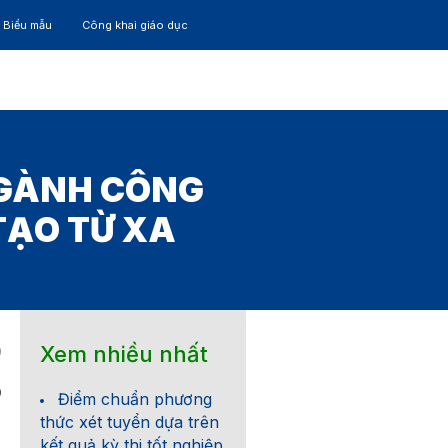
– Biểu mẫu
Công khai giáo dục
TÁC
30 NĂM
NGÀNH CÔNG
TẠO TỪ XA
Xem nhiều nhất
0
0
Điểm chuẩn phương
thức xét tuyển dựa trên
kết quả kỳ thi tốt nghiệp