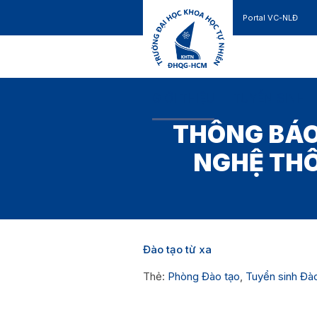
Portal VC-NLĐ
Liên hệ
GIỚI THIỆU
TUYỂN SINH
THÔNG BÁO
NGHỆ THÔ
Đào tạo từ xa
Thẻ:
Phòng Đào tạo
,
Tuyển sinh Đào