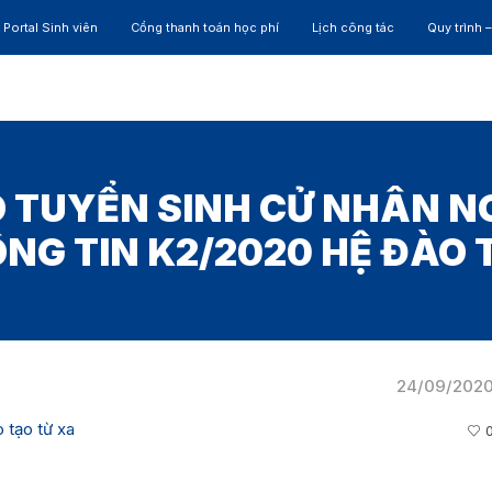
Portal Sinh viên
Cổng thanh toán học phí
Lịch công tác
Quy trình 
ĐÀO TẠO
NGHIÊN CỨU
CỰU SINH VIÊN
HỢP 
 TUYỂN SINH CỬ NHÂN 
NG TIN K2/2020 HỆ ĐÀO 
24/09/202
 tạo từ xa