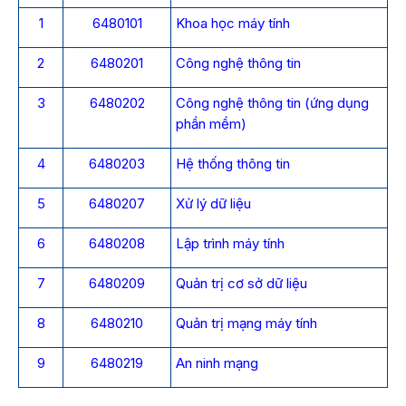
1
6480101
Khoa học máy tính
2
6480201
Công nghệ thông tin
3
6480202
Công nghệ thông tin (ứng dụng
phần mềm)
4
6480203
Hệ thống thông tin
5
6480207
Xử lý dữ liệu
6
6480208
Lập trình máy tính
7
6480209
Quản trị cơ sở dữ liệu
8
6480210
Quản trị mạng máy tính
9
6480219
An ninh mạng