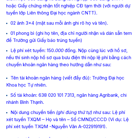
hoặc Giấy chứng nhận tốt nghiệp CĐ tạm thời (với người dự
tuyển lớp Liên thông Đại học ngành CNTT).
02 ảnh 3×4 (mặt sau mỗi ảnh ghi rõ họ và tên).
01 phong bì (ghi họ tên, địa chỉ người nhận và dán sẵn tem
để Trường gửi Giấy báo trúng tuyển)
Lệ phí xét tuyển: 150.
000
đồng. Nộp cùng lúc với hồ sơ,
nếu thí sinh nộp hồ sơ qua bưu điện thì nộp lệ phí bằng cách
chuyển khoản ngân hàng theo hướng dẫn như sau:
Tên tài khoản ngân hàng (viết đầy đủ): Trường Đại học
Khoa học Tự nhiên.
Số tài khoản: 638 020 101 7313, ngân hàng Agribank, chi
nhánh Bình Thạnh.
Nội dung chuyển tiền
(ghi đúng thứ tự)
như sau: Lệ phí
xét tuyển TXQM – Họ và tên – Số CMND/CCCD (Ví dụ: Lệ
phí xét tuyển TXQM -Nguyễn Văn A-022919191).