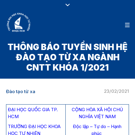
THÔNG BÁO TUYỂN SINH HỆ
ĐÀO TẠO TỪ XA NGÀNH
CNTT KHÓA 1/2021
23/02/2021
Đào tạo từ xa
ÐẠI HỌC QUỐC GIA TP.
CỘNG HÒA XÃ HỘI CHỦ
HCM
NGHĨA VIỆT NAM
TRƯỜNG ÐẠI HỌC KHOA
Ðộc lập – Tự do – Hạnh
HỌC TỰ NHIÊN
phúc