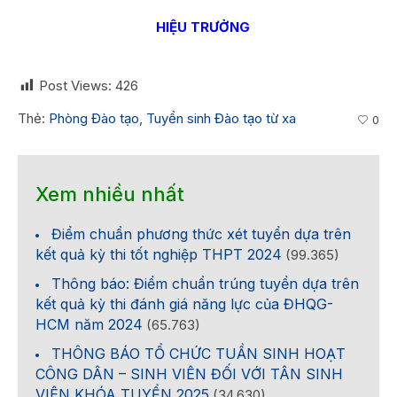
HIỆU TRƯỞNG
Post Views:
426
Thẻ:
Phòng Đào tạo
,
Tuyển sinh Đào tạo từ xa
0
Xem nhiều nhất
Điểm chuẩn phương thức xét tuyển dựa trên
kết quả kỳ thi tốt nghiệp THPT 2024
(99.365)
Thông báo: Điểm chuẩn trúng tuyển dựa trên
kết quả kỳ thi đánh giá năng lực của ĐHQG-
HCM năm 2024
(65.763)
THÔNG BÁO TỔ CHỨC TUẦN SINH HOẠT
CÔNG DÂN – SINH VIÊN ĐỐI VỚI TÂN SINH
VIÊN KHÓA TUYỂN 2025
(34.630)