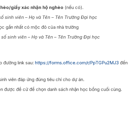
hèo/giấy xác nhận hộ nghèo
(nếu có).
ố sinh viên – Họ và Tên – Tên Trường Đại học
c gần nhất có mộc đỏ của nhà trường
số sinh viên – Họ và Tên – Tên Trường Đại học
eo đường link sau:
https://forms.office.com/r/PpTGPu2MJ3
đến
inh viên đáp ứng đúng tiêu chí cho dự án.
iên được đề cử để chọn danh sách nhận học bổng cuối cùng.