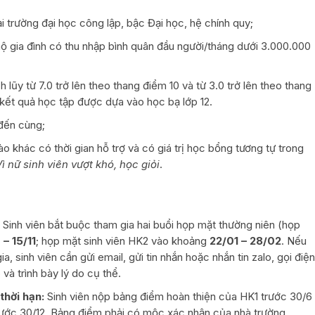
ại trường đại học công lập, bậc Đại học, hệ chính quy;
ộ gia đình có thu nhập bình quân đầu người/tháng dưới 3.000.000
 lũy từ 7.0 trở lên theo thang điểm 10 và từ 3.0 trở lên theo thang
, kết quả học tập được dựa vào học bạ lớp 12.
đến cùng;
 khác có thời gian hỗ trợ và có giá trị học bổng tương tự trong
ì nữ sinh viên vượt khó, học giỏi
.
:
Sinh viên bắt buộc tham gia hai buổi họp mặt thường niên (họp
 – 15/11
; họp mặt sinh viên HK2 vào khoảng
22/01 – 28/02
. Nếu
a, sinh viên cần gửi email, gửi tin nhắn hoặc nhắn tin zalo, gọi điện
và trình bày lý do cụ thể.
thời hạn:
Sinh viên nộp bảng điểm hoàn thiện của HK1 trước 30/6
ước 30/12. Bảng điểm phải có mộc xác nhận của nhà trường.