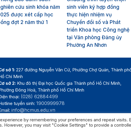
ghiên cứu sinh khóa năm
sinh viên ký hợp đồng
2025 được xét cấp học
thực hiện nhiệm vụ
ổng đợt 2 năm thứ 1
Chuyển đổi số và Phát
triển Khoa học Công nghệ
tại Văn phòng Đảng ủy
Phường An Nhơn
Cơ sở 1:
227 đường Nguyễn Văn Cừ, Phường Chợ Quán, Thành ph
Hồ Chí Minh
Cơ sở 2:
Khu đô thị Đại học Quốc gia Thành phố Hồ Chí Minh,
Phường Đông Hoà, Thành phố Hồ Chí Minh
(028) 62884499
Điện thoại:
1900999978
Hotline tuyển sinh:
info@hcmus.edu.vn
Email:
 experience by remembering your preferences and repeat visits. 
es. However, you may visit "Cookie Settings" to provide a controll
Trường Đại học Khoa học tự nhiên, Đại học Quốc gia Thành phố Hồ Chí 