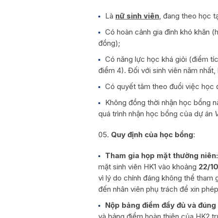
Là
nữ sinh viên
, đang theo học t
Có hoàn cảnh gia đình khó khăn (h
đồng);
Có năng lực học khá giỏi (điểm tích
điểm 4). Đối với sinh viên năm nhất
Có quyết tâm theo đuổi việc học 
Không đồng thời nhận học bổng nào
quá trình nhận học bổng của dự án
V
Quy định của học bổng
:
Tham gia họp mặt thường niên
mặt sinh viên HK1 vào khoảng
22/10
vì lý do chính đáng không thể tham gi
đến nhân viên phụ trách để xin phép 
Nộp bảng điểm đầy đủ và đúng 
và bảng điểm hoàn thiện của HK2 tr