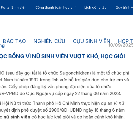
Portal Sinh viên
Cổng thanh toán học phí
Lịch công tác
Quy trình 
ĐÀO TẠO
NGHIÊN CỨU
CỰU SINH VIÊN
HỢP 
10/09/202
ung
C BỔNG VÌ NỮ SINH VIÊN VƯỢT KHÓ, HỌC GIỎI
O (sau đây gọi tắt là tổ chức Saigonchildren) là một tổ chức phi
ệt Nam từ năm 1992 trong lĩnh vực hỗ trợ giáo dục cho trẻ em và
khăn. Giấy phép đăng ký văn phòng đại diện của tổ chức
/CNV-VPĐD do Cục Ngoại vụ cấp ngày 22 tháng 06 năm 2023.
i Hội Nữ trí thức Thành phố Hồ Chí Minh thực hiện dự án
Vì nữ
Quyết định phê duyệt số 2986/QĐ-UBND ngày 16 tháng 6 năm
ác
nữ sinh viên
có học lực khá giỏi và có hoàn cảnh khó khăn.