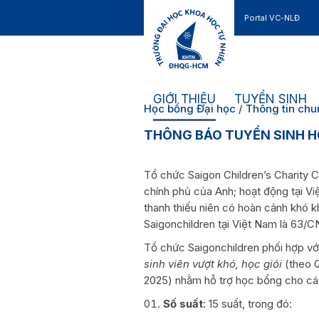
Portal VC-NLĐ
Liên hệ
GIỚI THIỆU
TUYỂN SINH
Học bổng Đại học
/
Thông tin ch
THÔNG BÁO TUYỂN SINH HỌ
Tổ chức Saigon Children’s Charity CI
chính phủ của Anh; hoạt động tại Vi
thanh thiếu niên có hoàn cảnh khó 
Saigonchildren tại Việt Nam là 63
Tổ chức Saigonchildren phối hợp vớ
sinh viên vượt khó, học giỏi
(theo 
2025) nhằm hỗ trợ học bổng cho c
Số suất
: 15 suất, trong đó: