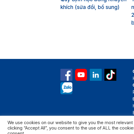
khích (sửa đổi, bổ sung)
n
b
We use cookies on our website to give you the most relevant
clicking “Accept All”, you consent to the use of ALL the cooki
Bản quyền thuộc 
consent.