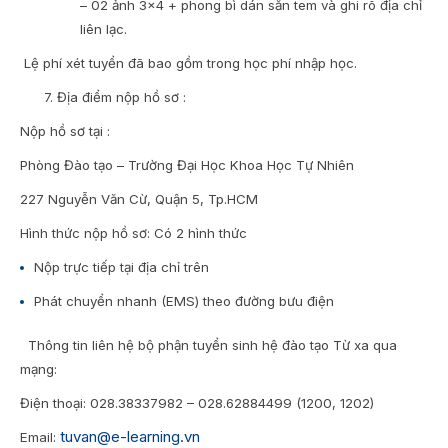
– 02 ảnh 3×4 + phong bì dán sẵn tem và ghi rõ địa chỉ
liên lạc.
Lệ phí xét tuyển đã bao gồm trong học phí nhập học.
7. Địa điểm nộp hồ sơ :
Nộp hồ sơ tại :
Phòng Đào tạo – Trường Đại Học Khoa Học Tự Nhiên
227 Nguyễn Văn Cừ, Quận 5, Tp.HCM
Hình thức nộp hồ sơ: Có 2 hình thức
Nộp trực tiếp tại địa chỉ trên
Phát chuyển nhanh (EMS) theo đường bưu điện
Thông tin liên hệ bộ phận tuyển sinh hệ đào tạo Từ xa qua
mạng:
Điện thoại: 028.38337982 – 028.62884499 (1200, 1202)
tuvan@e-learning.vn
Email: