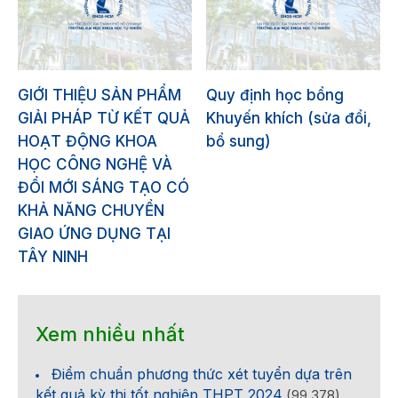
GIỚI THIỆU SẢN PHẨM
Quy định học bổng
GIẢI PHÁP TỪ KẾT QUẢ
Khuyến khích (sửa đổi,
HOẠT ĐỘNG KHOA
bổ sung)
HỌC CÔNG NGHỆ VÀ
ĐỔI MỚI SÁNG TẠO CÓ
KHẢ NĂNG CHUYỂN
GIAO ỨNG DỤNG TẠI
TÂY NINH
Xem nhiều nhất
Điểm chuẩn phương thức xét tuyển dựa trên
kết quả kỳ thi tốt nghiệp THPT 2024
(99.378)