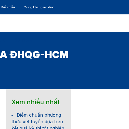
– Biểu mẫu
Công khai giáo dục
TÁC
30 NĂM
HÓA ĐHQG-HCM
Xem nhiều nhất
7
Điểm chuẩn phương
thức xét tuyển dựa trên
kết quả kỳ thi tốt nghiệp