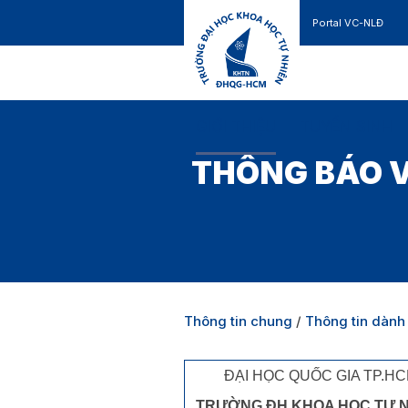
Portal VC-NLĐ
Liên hệ
GIỚI THIỆU
TUYỂN SINH
THÔNG BÁO V
Thông tin chung
/
Thông tin dành 
ĐẠI HỌC QUỐC GIA TP.H
TRƯỜNG ĐH KHOA HỌC TỰ 