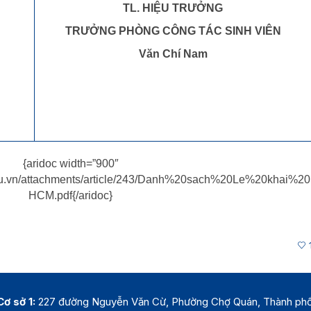
TL. HIỆU TRƯỞNG
TRƯỞNG PHÒNG CÔNG TÁC SINH VIÊN
Văn Chí Nam
{aridoc width=”900″
.edu.vn/attachments/article/243/Danh%20sach%20Le%20khai
HCM.pdf{/aridoc}
Cơ sở 1:
227 đường Nguyễn Văn Cừ, Phường Chợ Quán, Thành ph