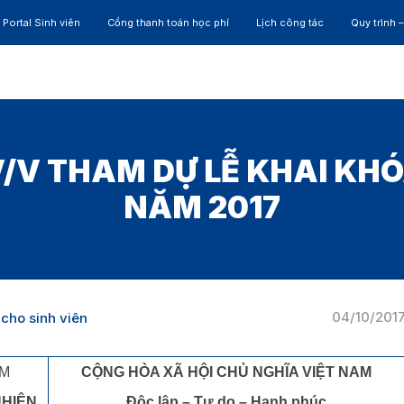
Portal Sinh viên
Cổng thanh toán học phí
Lịch công tác
Quy trình 
ĐÀO TẠO
NGHIÊN CỨU
CỰU SINH VIÊN
HỢP 
/V THAM DỰ LỄ KHAI K
NĂM 2017
04/10/201
cho sinh viên
CM
CỘNG HÒA XÃ HỘI CHỦ NGHĨA VIỆT NAM
NHIÊN
Độc lập – Tự do – Hạnh phúc