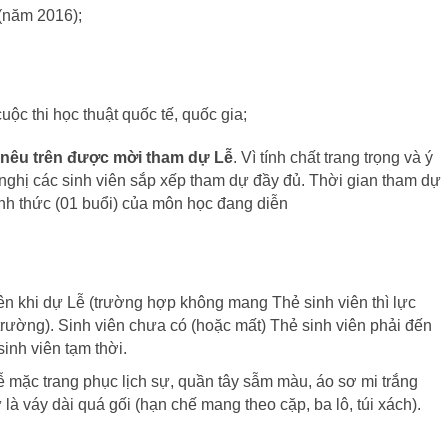
(năm 2016);
cuộc thi học thuật quốc tế, quốc gia;
 nêu trên được mời tham dự Lễ
. Vì tính chất trang trọng và ý
nghị các sinh viên sắp xếp tham dự đầy đủ. Thời gian tham dự
ính thức (01 buổi) của môn học đang diễn
ên khi dự Lễ (trường hợp không mang Thẻ sinh viên thì lực
rường). Sinh viên chưa có (hoặc mất) Thẻ sinh viên phải đến
nh viên tạm thời.
ễ mặc trang phục lịch sự, quần tây sẫm màu, áo sơ mi trắng
à váy dài quá gối (hạn chế mang theo cặp, ba lô, túi xách).