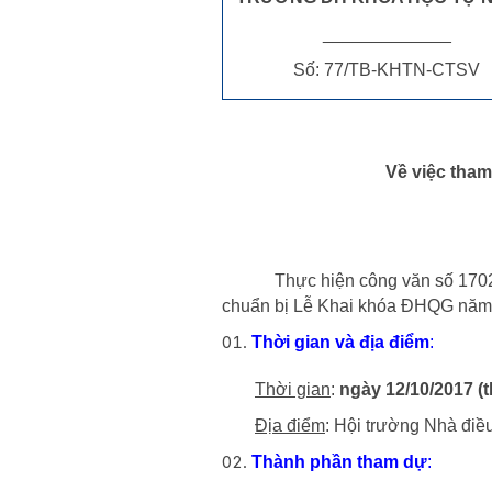
_____________
Số: 77/TB-KHTN-CTSV
Về việc tha
Thực hiện công văn số 1702/
chuẩn bị Lễ Khai khóa ĐHQG năm 2
Thời gian và địa điểm
:
Thời gian
:
ngày 12/10/2017 (t
Địa điểm
: Hội trường Nhà đ
Thành phần tham dự
: