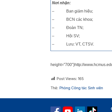
Nơi nhận:
– Ban giám hiệu;
– BCN các khoa;
– Đoàn TN;
– Hội SV;
– Lưu: VT, CTSV.
height=”700″}http://www.hcmus
Post Views:
165
Thẻ:
Phòng Công tác Sinh viên