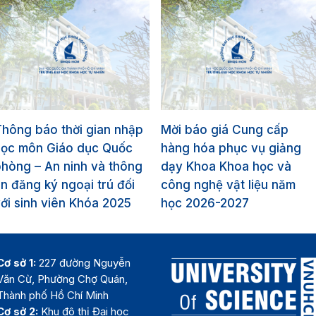
hông báo thời gian nhập
Mời báo giá Cung cấp
học môn Giáo dục Quốc
hàng hóa phục vụ giảng
hòng – An ninh và thông
dạy Khoa Khoa học và
in đăng ký ngoại trú đối
công nghệ vật liệu năm
ới sinh viên Khóa 2025
học 2026-2027
Cơ sở 1:
227 đường Nguyễn
Văn Cừ, Phường Chợ Quán,
Thành phố Hồ Chí Minh
Cơ sở 2:
Khu đô thị Đại học