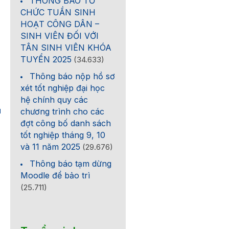
THÔNG BÁO TỔ
CHỨC TUẦN SINH
HOẠT CÔNG DÂN –
SINH VIÊN ĐỐI VỚI
TÂN SINH VIÊN KHÓA
TUYỂN 2025
(34.633)
Thông báo nộp hồ sơ
xét tốt nghiệp đại học
hệ chính quy các
chương trình cho các
1
đợt công bố danh sách
tốt nghiệp tháng 9, 10
và 11 năm 2025
(29.676)
Thông báo tạm dừng
Moodle để bảo trì
(25.711)