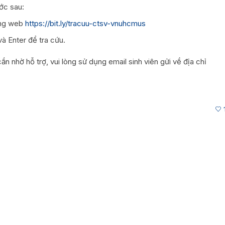
ước sau:
rang web
https://bit.ly/tracuu-ctsv-vnuhcmus
à Enter để tra cứu.
cần nhờ hỗ trợ, vui lòng sử dụng email sinh viên gửi về địa chỉ