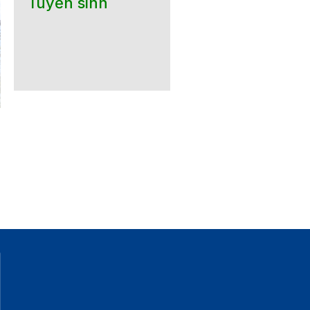
Tuyển sinh
GIỚI THIỆU SẢN PHẨM
Mời báo giá Cung cấp
GIẢI PHÁP TỪ KẾT QUẢ
hàng hóa phục vụ khóa
HOẠT ĐỘNG KHOA HỌC
luận tốt nghiệp Khoa K
CÔNG NGHỆ VÀ ĐỔI MỚI
học vật liệu HK2 năm h
SÁNG TẠO CÓ KHẢ NĂNG
2025-2026
CHUYỂN GIAO ỨNG DỤNG
TẠI TÂY NINH