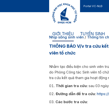
Portal VC-NLĐ
Liên hệ
GIỚI THIỆU
TUYỂN SINH
Nhịp sống sinh viên
/
Thông tin c
THÔNG BÁO V/v tra cứu kết 
viên tổ chức
Nhằm tạo điều kiện cho sinh viên tr
do Phòng Công tác Sinh viên tổ chứ
tra cứu kết quả tham gia hoạt động 
Thời gian tra cứu:
sau 03 ngày
Đường dẫn để tra cứu
:
https:/
Các bước tra cứu
: