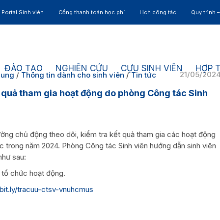
Portal Sinh viên
Cổng thanh toán học phí
Lịch công tác
Quy trình 
ĐÀO TẠO
NGHIÊN CỨU
CỰU SINH VIÊN
HỢP 
21/05/202
hung
/
Thông tin dành cho sinh viên
/
Tin tức
quả tham gia hoạt động do phòng Công tác Sinh
ường chủ động theo dõi, kiểm tra kết quả tham gia các hoạt động
c trong năm 2024. Phòng Công tác Sinh viên hướng dẫn sinh viên
như sau:
 tổ chức hoạt động.
/bit.ly/tracuu-ctsv-vnuhcmus