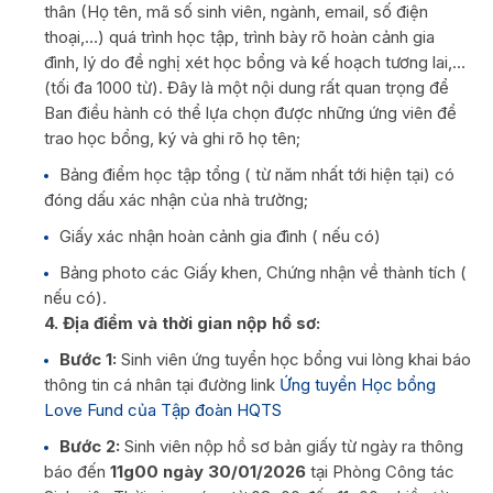
thân (Họ tên, mã số sinh viên, ngành, email, số điện
thoại,…) quá trình học tập, trình bày rõ hoàn cảnh gia
đình, lý do đề nghị xét học bổng và kế hoạch tương lai,…
(tối đa 1000 từ). Đây là một nội dung rất quan trọng để
Ban điều hành có thể lựa chọn được những ứng viên để
trao học bổng, ký và ghi rõ họ tên;
Bảng điểm học tập tổng ( từ năm nhất tới hiện tại) có
đóng dấu xác nhận của nhà trường;
Giấy xác nhận hoàn cảnh gia đình ( nếu có)
Bảng photo các Giấy khen, Chứng nhận về thành tích (
nếu có).
4. Địa điểm và thời gian nộp hồ sơ:
Bước 1:
Sinh viên ứng tuyển học bổng vui lòng khai báo
thông tin cá nhân tại đường link
Ứng tuyển Học bổng
Love Fund của Tập đoàn HQTS
Bước 2:
Sinh viên nộp hồ sơ bản giấy từ ngày ra thông
báo đến
11g00 ngày 30/01/2026
tại Phòng Công tác