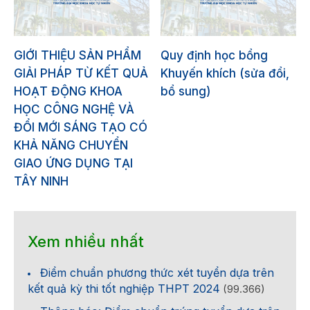
GIỚI THIỆU SẢN PHẨM
Quy định học bổng
GIẢI PHÁP TỪ KẾT QUẢ
Khuyến khích (sửa đổi,
HOẠT ĐỘNG KHOA
bổ sung)
HỌC CÔNG NGHỆ VÀ
ĐỔI MỚI SÁNG TẠO CÓ
KHẢ NĂNG CHUYỂN
GIAO ỨNG DỤNG TẠI
TÂY NINH
Xem nhiều nhất
Điểm chuẩn phương thức xét tuyển dựa trên
kết quả kỳ thi tốt nghiệp THPT 2024
(99.366)