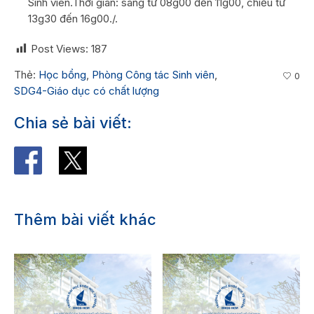
Sinh viên.Thời gian: sáng từ 08g00 đến 11g00, chiều từ
13g30 đến 16g00./.
Post Views:
187
Thẻ:
Học bổng
,
Phòng Công tác Sinh viên
,
0
SDG4-Giáo dục có chất lượng
Chia sẻ bài viết:
Thêm bài viết khác