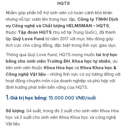
HQTS
Nhằm góp phần hỗ trợ sinh viên có hoàn cảnh khó khăn
nhưng nỗ lực vươn lên trong học tập,
Công ty TNHH Dịch
vụ Công nghệ và Chất lượng HELMSMAN – HQTS
,
thuộc
Tập đoàn HQTS
(trụ sở tại Trung Quốc), đã thành
lập
Quỹ Love Fund
từ năm 2017 với mục tiêu đóng góp
tích cực cho cộng đồng, đặc biệt trong lĩnh vực giáo dục.
Thông qua Quỹ Love Fund, HQTS mong muốn
tài trợ học
bổng cho sinh viên Trường ĐH. Khoa học tự nhiên
, ưu
tiên sinh viên thuộc
Khoa Hóa học
và
Khoa Khoa học &
Công nghệ Vật liệu
– những lĩnh vực có sự tương đồng với
hoạt động chuyên môn của doanh nghiệp và phù hợp với
định hướng phát triển bền vững của HQTS.
1.
Giá trị học bổng:
15.000.000 VNĐ/suất
Số lượng:
04 suất, trong đó 2 suất cho sinh viên Khoa Hóa
học và 2 suất cho sinh viên Khoa Khoa học và công nghệ
Vật liệu