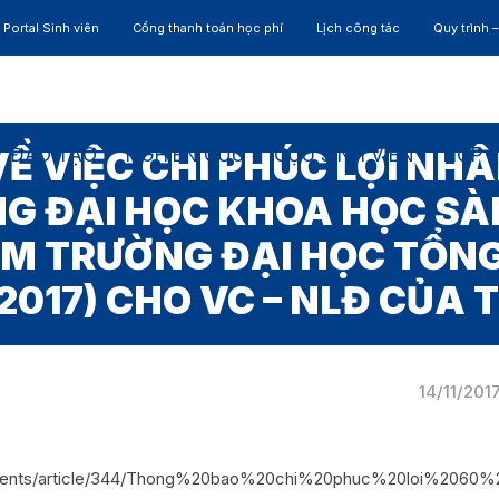
Portal Sinh viên
Cổng thanh toán học phí
Lịch công tác
Quy trình 
ĐÀO TẠO
NGHIÊN CỨU
CỰU SINH VIÊN
HỢP 
Ề VIỆC CHI PHÚC LỢI NHÂ
 ĐẠI HỌC KHOA HỌC SÀI 
NĂM TRƯỜNG ĐẠI HỌC TỔN
– 2017) CHO VC – NLĐ CỦA
14/11/201
chments/article/344/Thong%20bao%20chi%20phuc%20loi%20