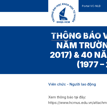
Portal VC-NLĐ
Liên hệ
GIỚI THIỆU
TUYỂN SINH
THÔNG BÁO V
NĂM TRƯỜNG
2017) & 40 
(1977 
Viên chức - Người lao động
Xem thông báo tại đây:
https://www.hcmus.edu.vn/atta