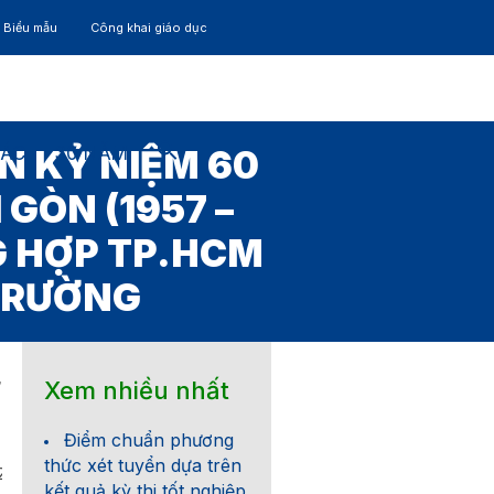
– Biểu mẫu
Công khai giáo dục
TÁC
30 NĂM
N KỶ NIỆM 60
GÒN (1957 –
G HỢP TP.HCM
 TRƯỜNG
Xem nhiều nhất
7
Điểm chuẩn phương
thức xét tuyển dựa trên
60%20n%C4%83m.doc
kết quả kỳ thi tốt nghiệp