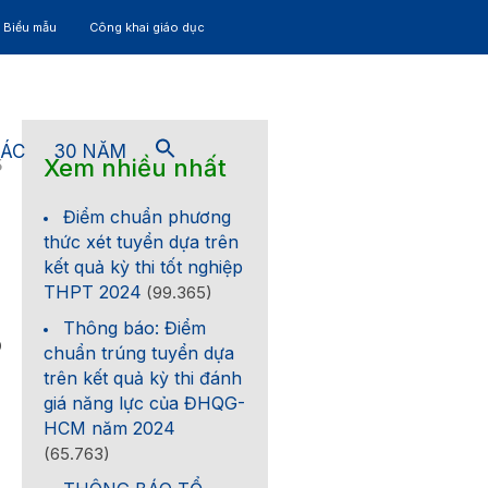
– Biểu mẫu
Công khai giáo dục
TÁC
30 NĂM
Xem nhiều nhất
5
Điểm chuẩn phương
thức xét tuyển dựa trên
kết quả kỳ thi tốt nghiệp
THPT 2024
(99.365)
Thông báo: Điểm
0
chuẩn trúng tuyển dựa
trên kết quả kỳ thi đánh
giá năng lực của ĐHQG-
HCM năm 2024
(65.763)