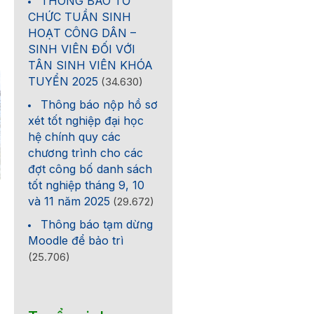
THÔNG BÁO TỔ
CHỨC TUẦN SINH
HOẠT CÔNG DÂN –
SINH VIÊN ĐỐI VỚI
TÂN SINH VIÊN KHÓA
TUYỂN 2025
(34.630)
Thông báo nộp hồ sơ
xét tốt nghiệp đại học
hệ chính quy các
chương trình cho các
đợt công bố danh sách
tốt nghiệp tháng 9, 10
Phổ biến các văn bản về
Thông báo về việc tuy
và 11 năm 2025
(29.672)
công tác thi đua, khen
dụng tại Khoa Khoa họ
Thông báo tạm dừng
thưởng năm 2026
Công nghệ vật liệu
Moodle để bảo trì
(25.706)