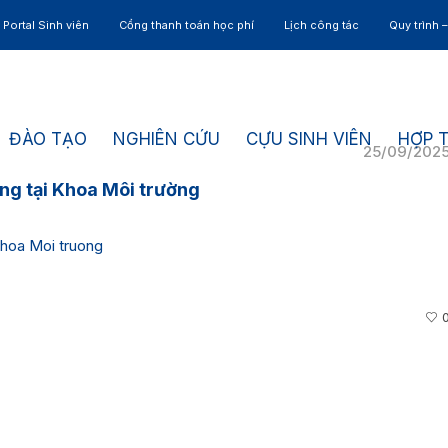
Portal Sinh viên
Cổng thanh toán học phí
Lịch công tác
Quy trình 
ĐÀO TẠO
NGHIÊN CỨU
CỰU SINH VIÊN
HỢP 
25/09/202
ng tại Khoa Môi trường
oa Moi truong