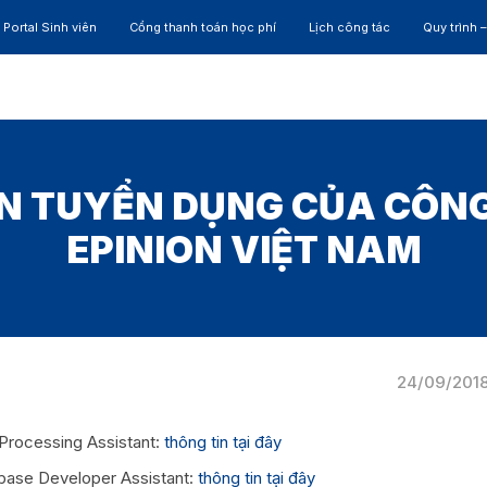
Portal Sinh viên
Cổng thanh toán học phí
Lịch công tác
Quy trình 
ĐÀO TẠO
NGHIÊN CỨU
CỰU SINH VIÊN
HỢP 
N TUYỂN DỤNG CỦA CÔN
EPINION VIỆT NAM
24/09/201
a Processing Assistant:
thông tin tại đây
tabase Developer Assistant:
thông tin tại đây