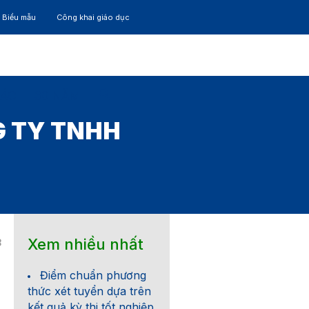
– Biểu mẫu
Công khai giáo dục
TÁC
30 NĂM
G TY TNHH
Xem nhiều nhất
8
Điểm chuẩn phương
thức xét tuyển dựa trên
kết quả kỳ thi tốt nghiệp