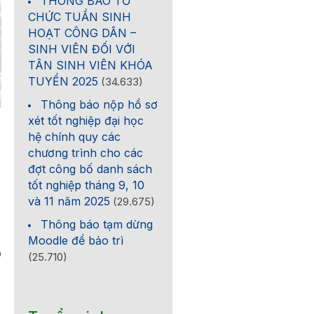
THÔNG BÁO TỔ
CHỨC TUẦN SINH
HOẠT CÔNG DÂN –
SINH VIÊN ĐỐI VỚI
TÂN SINH VIÊN KHÓA
TUYỂN 2025
(34.633)
Thông báo nộp hồ sơ
xét tốt nghiệp đại học
hệ chính quy các
chương trình cho các
đợt công bố danh sách
tốt nghiệp tháng 9, 10
và 11 năm 2025
(29.675)
o
Thông báo tạm dừng
Moodle để bảo trì
0
(25.710)