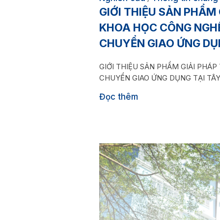
GIỚI THIỆU SẢN PHẨM
KHOA HỌC CÔNG NGHỆ
CHUYỂN GIAO ỨNG DỤN
GIỚI THIỆU SẢN PHẨM GIẢI PHÁ
CHUYỂN GIAO ỨNG DỤNG TẠI TÂY
Đọc thêm