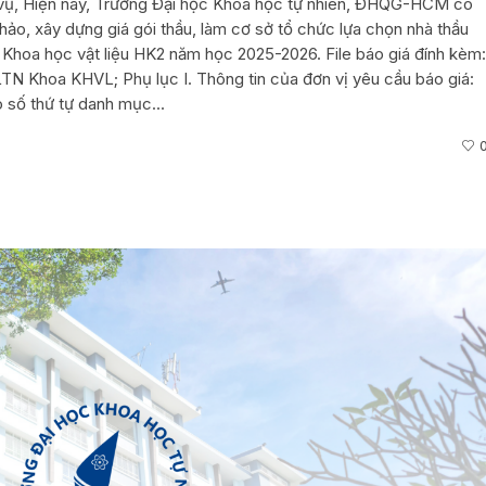
h vụ, Hiện nay, Trường Đại học Khoa học tự nhiên, ĐHQG-HCM có
hảo, xây dựng giá gói thầu, làm cơ sở tổ chức lựa chọn nhà thầu
 Khoa học vật liệu HK2 năm học 2025-2026. File báo giá đính kèm:
TN Khoa KHVL; Phụ lục I. Thông tin của đơn vị yêu cầu báo giá:
o số thứ tự danh mục...