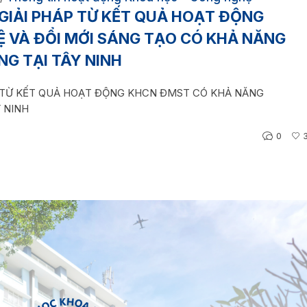
 GIẢI PHÁP TỪ KẾT QUẢ HOẠT ĐỘNG
 VÀ ĐỔI MỚI SÁNG TẠO CÓ KHẢ NĂNG
G TẠI TÂY NINH
P TỪ KẾT QUẢ HOẠT ĐỘNG KHCN ĐMST CÓ KHẢ NĂNG
 NINH
0