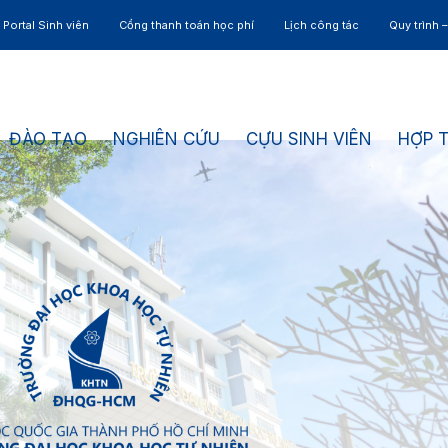
Portal Sinh viên
Cổng thanh toán học phí
Lịch công tác
Quy trình 
ĐÀO TẠO
NGHIÊN CỨU
CỰU SINH VIÊN
HỢP 