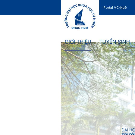
Portal VC-NLĐ
Liên hệ
GIỚI THIỆU
TUYỂN SINH