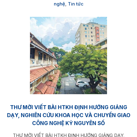
nghệ
,
Tin tức
THƯ MỜI VIẾT BÀI HTKH ĐỊNH HƯỚNG GIẢNG
DẠY, NGHIÊN CỨU KHOA HỌC VÀ CHUYỂN GIAO
CÔNG NGHỆ KỶ NGUYÊN SỐ
THƯ MỜI VIẾT BÀI HTKH ĐỊNH HƯỚNG GIẢNG DẠY,