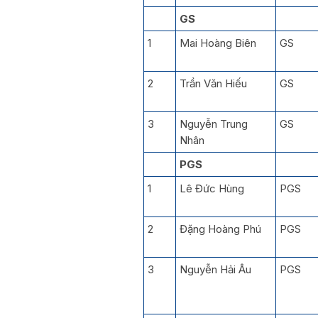
GS
1
Mai Hoàng Biên
GS
2
Trần Văn Hiếu
GS
3
Nguyễn Trung
GS
Nhân
PGS
1
Lê Đức Hùng
PGS
2
Đặng Hoàng Phú
PGS
3
Nguyễn Hải Âu
PGS