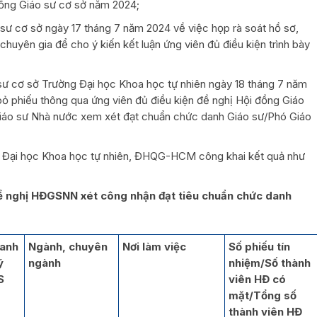
 đồng Giáo sư cơ sở năm 2024;
sư cơ sở ngày 17 tháng 7 năm 2024 về việc họp rà soát hồ sơ,
huyên gia để cho ý kiến kết luận ứng viên đủ điều kiện trình bày
sư cơ sở Trường Đại học Khoa học tự nhiên ngày 18 tháng 7 năm
bỏ phiếu thông qua ứng viên đủ điều kiện đề nghị Hội đồng Giáo
iáo sư Nhà nước xem xét đạt chuẩn chức danh Giáo sư/Phó Giáo
 Đại học Khoa học tự nhiên, ĐHQG-HCM công khai kết quả như
đề nghị HĐGSNN xét công nhận đạt tiêu chuẩn chức danh
anh
Ngành, chuyên
Nơi làm việc
Số phiếu tín
ý
ngành
nhiệm/Số thành
S
viên HĐ có
mặt/Tổng số
thành viên HĐ