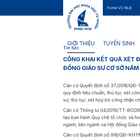
Portal VC-NLĐ
Liên hệ
GIỚI THIỆU
TUYỂN SINH
Tin tức
CÔNG KHAI KẾT QUẢ XÉT Đ
ĐỒNG GIÁO SƯ CƠ SỞ NĂM
Căn cứ Quyết định số 37/2018/QĐ-T
quy định tiêu chuẩn, thủ tục xét cô
sư; thủ tục xét hủy bỏ công nhận c
Căn cứ Thông tư 04/2019/TT-BGDĐT
tạo ban hành Quy chế tổ chức và h
ngành, liên ngành và Hội đồng Giáo 
Căn cứ Quyết định số 918/QĐ-KHTN