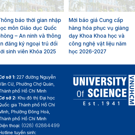
hông báo thời gian nhập
Mời báo giá Cung cấp
học môn Giáo dục Quốc
hàng hóa phục vụ giảng
hòng – An ninh và thông
dạy Khoa Khoa học và
in đăng ký ngoại trú đối
công nghệ vật liệu năm
ới sinh viên Khóa 2025
học 2026-2027
Cơ sở 1:
227 đường Nguyễn
Văn Cừ, Phường Chợ Quán,
Thành phố Hồ Chí Minh
Cơ sở 2:
Khu đô thị Đại học
Quốc gia Thành phố Hồ Chí
Minh, Phường Đông Hoà,
Thành phố Hồ Chí Minh
(028) 62884499
Điện thoại:
Hotline tuyển sinh: