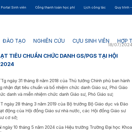
Portal Sinh viên
Cổng thanh toán học phí
Lịch công tác
Quy trình 
ĐÀO TẠO
NGHIÊN CỨU
CỰU SINH VIÊN
HỢP 
18/07/202
ẠT TIÊU CHUẨN CHỨC DANH GS/PGS TẠI HỘI
 2024
Tg ngày 31 tháng 8 năm 2018 của Thủ tướng Chính phủ ban hành
ng nhận đạt tiêu chuẩn và bổ nhiệm chức danh Giáo sư, Phó Giáo
hức danh và miễn nhiệm chức danh Giáo sư, Phó Giáo sư;
 ngày 28 tháng 3 năm 2019 của Bộ trưởng Bộ Giáo dục và Đào
oạt động của Hội đồng Giáo sư nhà nước, các Hội đồng Giáo sư
sư cơ sở;
 ngày 10 tháng 5 năm 2024 của Hiệu trưởng Trường Đại học Khoa