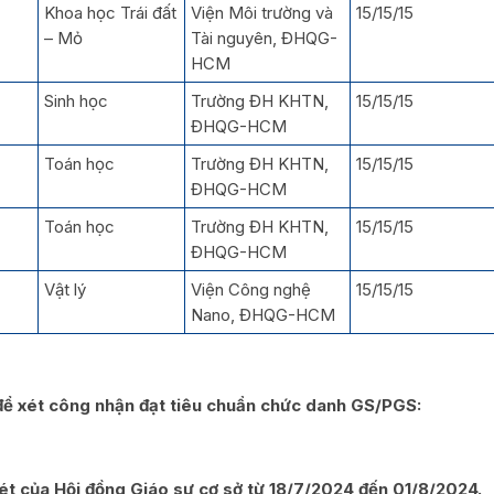
Khoa học Trái đất
Viện Môi trường và
15/15/15
– Mỏ
Tài nguyên, ĐHQG-
HCM
Sinh học
Trường ĐH KHTN,
15/15/15
ĐHQG-HCM
Toán học
Trường ĐH KHTN,
15/15/15
ĐHQG-HCM
Toán học
Trường ĐH KHTN,
15/15/15
ĐHQG-HCM
Vật lý
Viện Công nghệ
15/15/15
Nano, ĐHQG-HCM
để xét công nhận đạt tiêu chuẩn chức danh GS/PGS:
xét của Hội đồng Giáo sư cơ sở từ 18/7/2024 đến 01/8/2024.