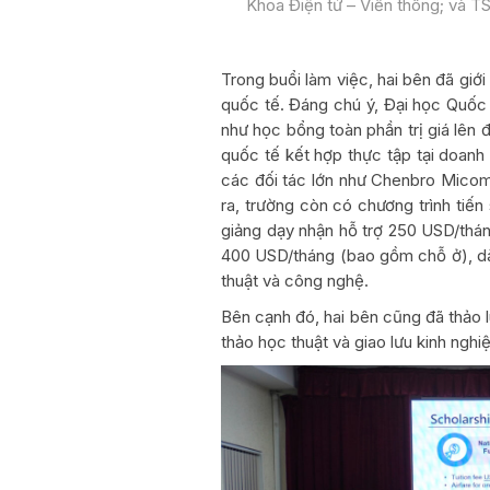
Khoa Điện tử – Viễn thông; và TS
Trong buổi làm việc, hai bên đã giớ
quốc tế. Đáng chú ý, Đại học Quốc
như học bổng toàn phần trị giá lên
quốc tế kết hợp thực tập tại doan
các đối tác lớn như Chenbro Micom
ra, trường còn có chương trình tiến
giảng dạy nhận hỗ trợ 250 USD/thán
400 USD/tháng (bao gồm chỗ ở), dà
thuật và công nghệ.
Bên cạnh đó, hai bên cũng đã thảo l
thảo học thuật và giao lưu kinh nghi