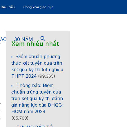
– Biểu mẫu
Công khai giáo dục
TÁC
30 NĂM
Xem nhiều nhất
5
Điểm chuẩn phương
thức xét tuyển dựa trên
kết quả kỳ thi tốt nghiệp
THPT 2024
(99.365)
Thông báo: Điểm
chuẩn trúng tuyển dựa
trên kết quả kỳ thi đánh
ừ
giá năng lực của ĐHQG-
c
HCM năm 2024
t
(65.763)