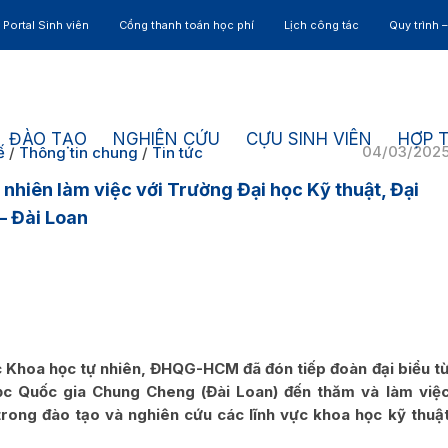
Portal Sinh viên
Cổng thanh toán học phí
Lịch công tác
Quy trình 
ĐÀO TẠO
NGHIÊN CỨU
CỰU SINH VIÊN
HỢP 
04/03/202
ế
/
Thông tin chung
/
Tin tức
nhiên làm việc với Trường Đại học Kỹ thuật, Đại
– Đài Loan
 Khoa học tự nhiên, ĐHQG-HCM đã đón tiếp đoàn đại biểu t
ọc Quốc gia Chung Cheng (Đài Loan) đến thăm và làm việ
rong đào tạo và nghiên cứu các lĩnh vực khoa học kỹ thuậ