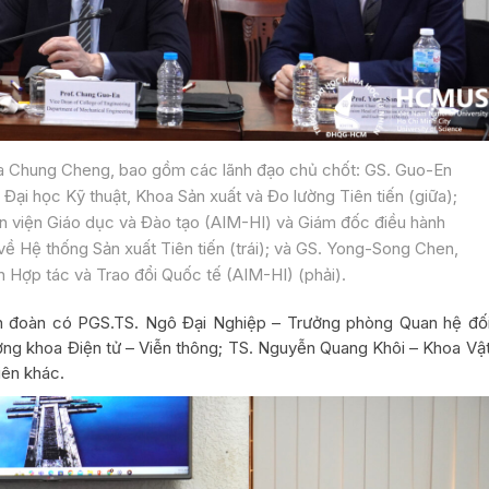
ia Chung Cheng, bao gồm các lãnh đạo chủ chốt: GS. Guo-En
Đại học Kỹ thuật, Khoa Sản xuất và Đo lường Tiên tiến (giữa);
n viện Giáo dục và Đào tạo (AIM-HI) và Giám đốc điều hành
về Hệ thống Sản xuất Tiên tiến (trái); và GS. Yong-Song Chen,
 Hợp tác và Trao đổi Quốc tế (AIM-HI) (phải).
n đoàn có PGS.TS. Ngô Đại Nghiệp – Trưởng phòng Quan hệ đố
ởng khoa Điện tử – Viễn thông; TS. Nguyễn Quang Khôi – Khoa Vậ
iên khác.