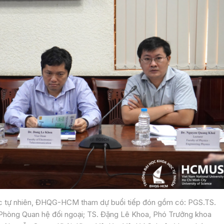
ọc tự nhiên, ĐHQG-HCM tham dự buổi tiếp đón gồm có: PGS.TS.
Phòng Quan hệ đối ngoại; TS. Đặng Lê Khoa, Phó Trưởng khoa