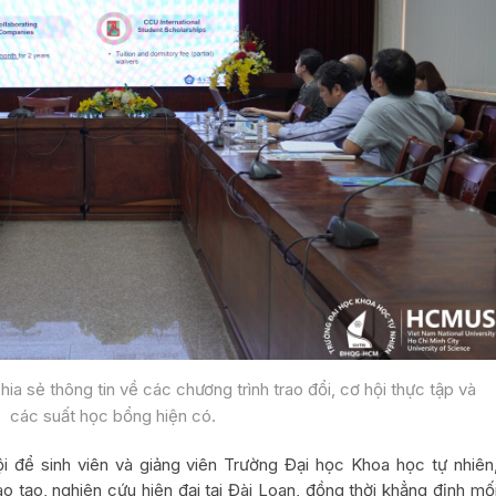
a sẻ thông tin về các chương trình trao đổi, cơ hội thực tập và
các suất học bổng hiện có.
 để sinh viên và giảng viên Trường Đại học Khoa học tự nhiên
tạo, nghiên cứu hiện đại tại Đài Loan, đồng thời khẳng định mố