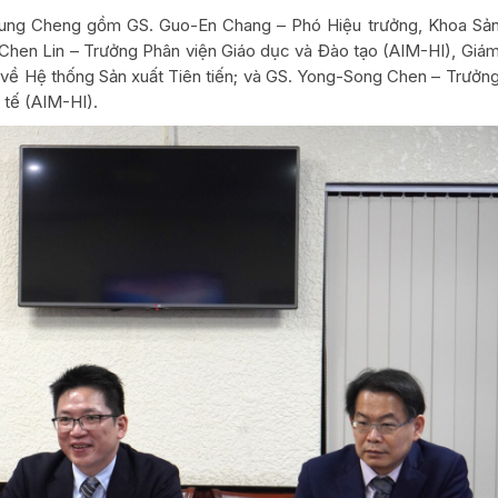
hung Cheng gồm GS. Guo-En Chang – Phó Hiệu trưởng, Khoa Sả
i-Chen Lin – Trưởng Phân viện Giáo dục và Đào tạo (AIM-HI), Giá
 về Hệ thống Sản xuất Tiên tiến; và GS. Yong-Song Chen – Trưởn
 tế (AIM-HI).