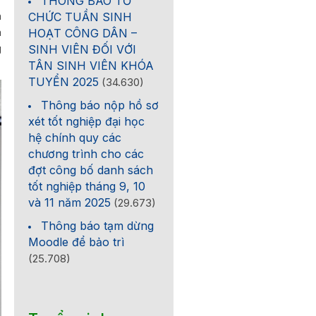
THÔNG BÁO TỔ
n
CHỨC TUẦN SINH
m
HOẠT CÔNG DÂN –
g
SINH VIÊN ĐỐI VỚI
TÂN SINH VIÊN KHÓA
TUYỂN 2025
(34.630)
Thông báo nộp hồ sơ
xét tốt nghiệp đại học
hệ chính quy các
chương trình cho các
đợt công bố danh sách
tốt nghiệp tháng 9, 10
và 11 năm 2025
(29.673)
Thông báo tạm dừng
Moodle để bảo trì
(25.708)