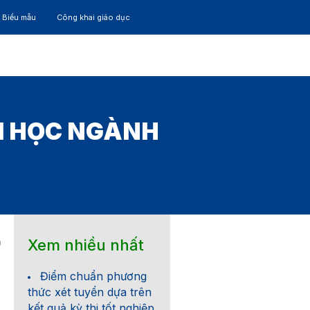
– Biểu mẫu
Công khai giáo dục
TÁC
30 NĂM
ẠI HỌC NGÀNH
Xem nhiều nhất
9
Điểm chuẩn phương
thức xét tuyển dựa trên
kết quả kỳ thi tốt nghiệp