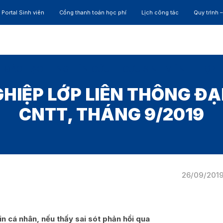
Portal Sinh viên
Cổng thanh toán học phí
Lịch công tác
Quy trình 
ĐÀO TẠO
NGHIÊN CỨU
CỰU SINH VIÊN
HỢP 
HIỆP LỚP LIÊN THÔNG Đ
CNTT, THÁNG 9/2019
26/09/201
tin cá nhân, nếu thấy sai sót phản hồi qua