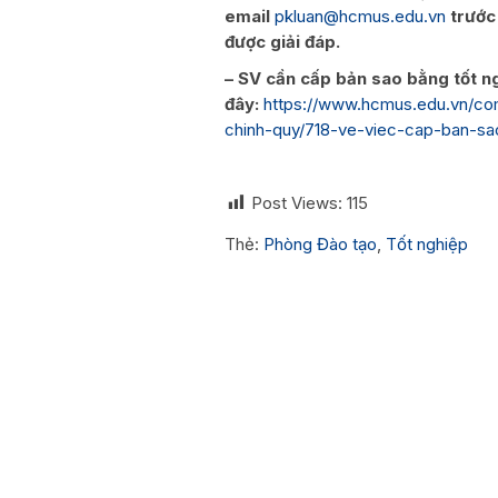
email
pkluan@hcmus.edu.vn
trước
được giải đáp.
– SV cần cấp bản sao bằng tốt n
đây:
https://www.hcmus.edu.vn/co
chinh-quy/718-ve-viec-cap-ban-sa
Post Views:
115
Thẻ:
Phòng Đào tạo
,
Tốt nghiệp