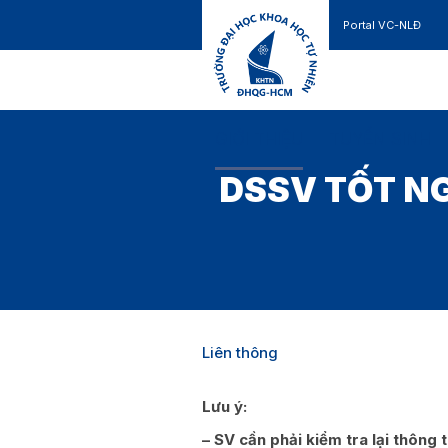
Portal VC-NLĐ
Liên hệ
GIỚI THIỆU
TUYỂN SINH
DSSV TỐT NG
Liên thông
Lưu ý:
– SV cần phải kiểm tra lại thông 