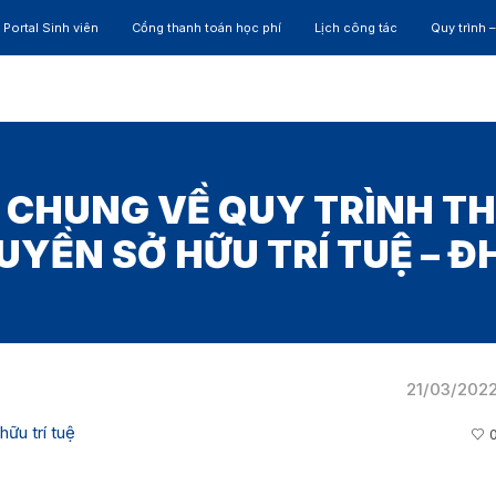
Portal Sinh viên
Cổng thanh toán học phí
Lịch công tác
Quy trình 
ĐÀO TẠO
NGHIÊN CỨU
CỰU SINH VIÊN
HỢP 
CHUNG VỀ QUY TRÌNH T
YỀN SỞ HỮU TRÍ TUỆ – Đ
21/03/202
hữu trí tuệ