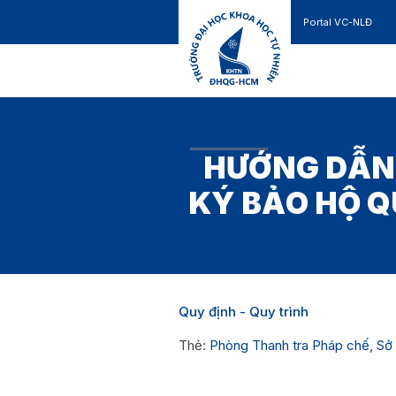
Portal VC-NLĐ
Liên hệ
GIỚI THIỆU
TUYỂN SINH
HƯỚNG DẪN 
KÝ BẢO HỘ QU
Quy định - Quy trình
Thẻ:
Phòng Thanh tra Pháp chế
,
Sở 