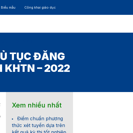
– Biểu mẫu
Công khai giáo dục
TÁC
30 NĂM
HỦ TỤC ĐĂNG
H KHTN – 2022
Xem nhiều nhất
2
0
Điểm chuẩn phương
thức xét tuyển dựa trên
kết quả kỳ thi tốt nghiệp