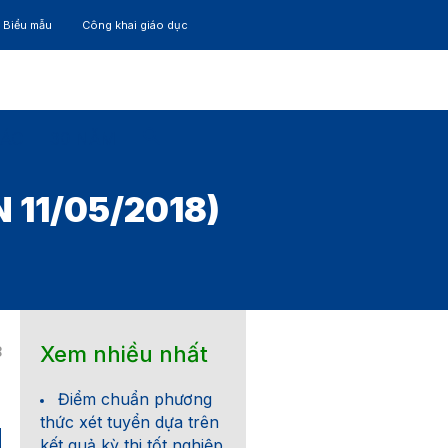
– Biểu mẫu
Công khai giáo dục
TÁC
30 NĂM
 11/05/2018)
Xem nhiều nhất
8
Điểm chuẩn phương
thức xét tuyển dựa trên
kết quả kỳ thi tốt nghiệp