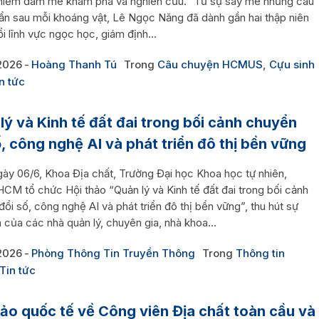
 niềm đam mê khám phá và nghiên cứu.” Từ sự say mê những câu
ẩn sau mỗi khoáng vật, Lê Ngọc Năng đã dành gần hai thập niên
i lĩnh vực ngọc học, giám định...
2026
Hoàng Thanh Tú
Trong
Câu chuyện HCMUS
,
Cựu sinh
n tức
lý và Kinh tế đất đai trong bối cảnh chuyển
ố, công nghệ AI và phát triển đô thị bền vững
gày 06/6, Khoa Địa chất, Trường Đại học Khoa học tự nhiên,
M tổ chức Hội thảo “Quản lý và Kinh tế đất đai trong bối cảnh
ổi số, công nghệ AI và phát triển đô thị bền vững”, thu hút sự
 của các nhà quản lý, chuyên gia, nhà khoa...
2026
Phòng Thông Tin Truyền Thông
Trong
Thông tin
Tin tức
hảo quốc tế về Công viên Địa chất toàn cầu và