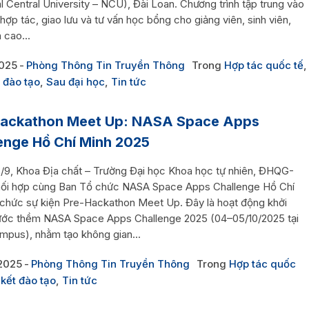
l Central University – NCU), Đài Loan. Chương trình tập trung vào
 hợp tác, giao lưu và tư vấn học bổng cho giảng viên, sinh viên,
 cao...
2025
Phòng Thông Tin Truyền Thông
Trong
Hợp tác quốc tế
,
t đào tạo
,
Sau đại học
,
Tin tức
Hackathon Meet Up: NASA Space Apps
enge Hồ Chí Minh 2025
/9, Khoa Địa chất – Trường Đại học Khoa học tự nhiên, ĐHQG-
i hợp cùng Ban Tổ chức NASA Space Apps Challenge Hồ Chí
 chức sự kiện Pre-Hackathon Meet Up. Đây là hoạt động khởi
ước thềm NASA Space Apps Challenge 2025 (04–05/10/2025 tại
pus), nhằm tạo không gian...
2025
Phòng Thông Tin Truyền Thông
Trong
Hợp tác quốc
 kết đào tạo
,
Tin tức