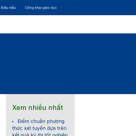
– Biểu mẫu
Công khai giáo dục
TÁC
30 NĂM
Xem nhiều nhất
Điểm chuẩn phương
thức xét tuyển dựa trên
kết quả kỳ thi tốt nghiệp