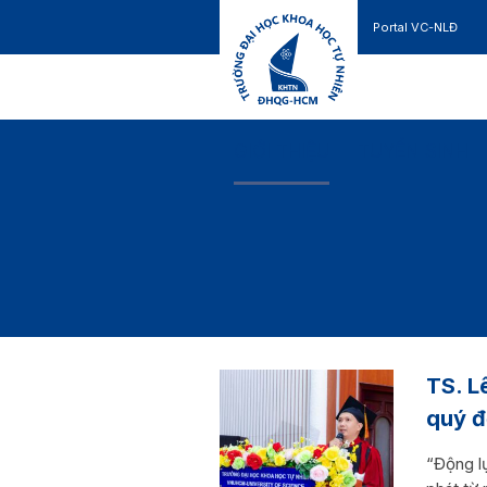
Portal VC-NLĐ
Liên hệ
GIỚI THIỆU
TUYỂN SINH
TS. L
quý đ
“Động lự