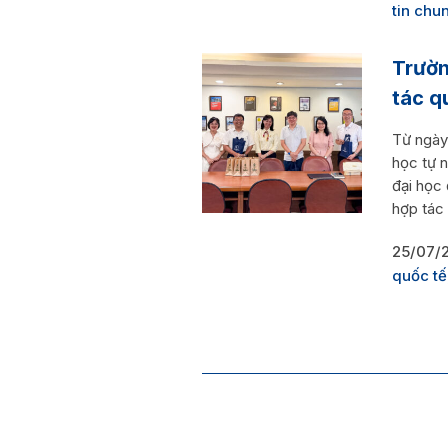
tin chu
Trườn
tác q
Từ ngày
học tự 
đại học
hợp tác 
25/07/
quốc tế