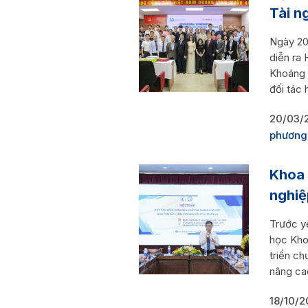
Tài n
Ngày 20
diễn ra 
Khoáng 
đối tác 
20/03/
phương
Khoa 
nghiệ
Trước y
học Kho
triển ch
nâng cao
18/10/2