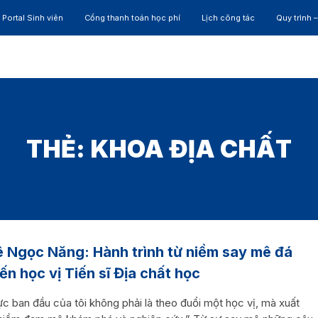
Portal Sinh viên
Cổng thanh toán học phí
Lịch công tác
Quy trình 
ĐÀO TẠO
NGHIÊN CỨU
CỰU SINH VIÊN
HỢP 
THẺ:
KHOA ĐỊA CHẤT
ê Ngọc Năng: Hành trình từ niềm say mê đá
ến học vị Tiến sĩ Địa chất học
c ban đầu của tôi không phải là theo đuổi một học vị, mà xuất