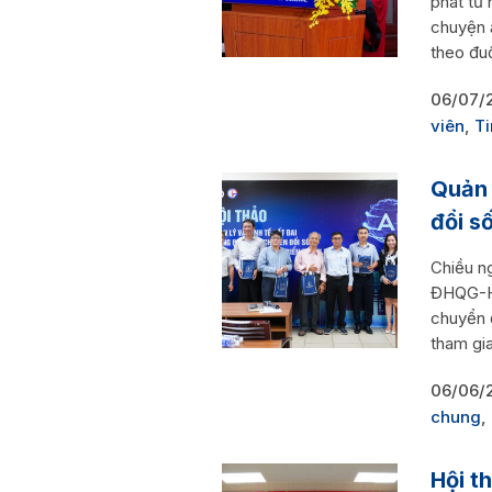
phát từ
chuyện 
theo đuổ
06/07/
viên
,
Ti
Quản 
đổi s
Chiều n
ĐHQG-HC
chuyển đ
tham gia
06/06/
chung
,
Hội t