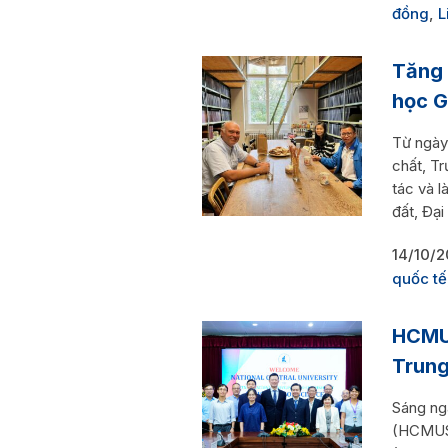
đồng
,
L
Tăng 
học G
Từ ngày
chất, T
tác và l
đất, Đại
14/10/
quốc tế
HCMUS
Trung
Sáng ng
(HCMUS)