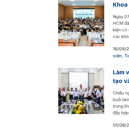
Khoa 
Ngày 07
HCM đã 
kiện có 
các khó
16/09/
viên
,
Ti
Làm v
tạo v
Chiều n
buổi là
trong lĩ
đẩy hợp 
01/08/