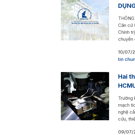
DỤNG
THÔNG 
Căn cứ 
Chính tr
chuyển 
10/07/
tin chu
Hai t
HCMU
Trường 
mạch tí
nghệ cấ
cứu, thi
09/07/