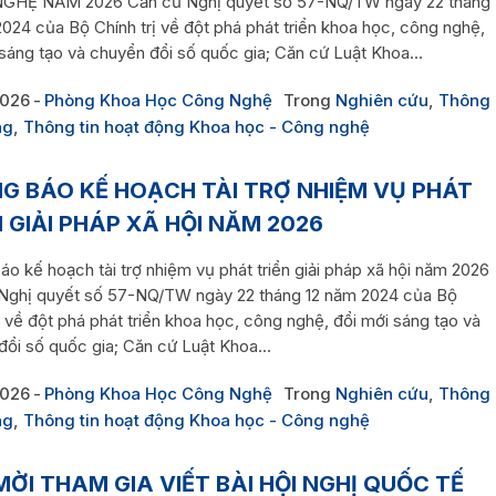
GHỆ NĂM 2026 Căn cứ Nghị quyết số 57-NQ/TW ngày 22 tháng
024 của Bộ Chính trị về đột phá phát triển khoa học, công nghệ,
sáng tạo và chuyển đổi số quốc gia; Căn cứ Luật Khoa...
2026
Phòng Khoa Học Công Nghệ
Trong
Nghiên cứu
,
Thông
ng
,
Thông tin hoạt động Khoa học - Công nghệ
G BÁO KẾ HOẠCH TÀI TRỢ NHIỆM VỤ PHÁT
N GIẢI PHÁP XÃ HỘI NĂM 2026
o kế hoạch tài trợ nhiệm vụ phát triển giải pháp xã hội năm 2026
Nghị quyết số 57-NQ/TW ngày 22 tháng 12 năm 2024 của Bộ
ị về đột phá phát triển khoa học, công nghệ, đổi mới sáng tạo và
ổi số quốc gia; Căn cứ Luật Khoa...
2026
Phòng Khoa Học Công Nghệ
Trong
Nghiên cứu
,
Thông
ng
,
Thông tin hoạt động Khoa học - Công nghệ
MỜI THAM GIA VIẾT BÀI HỘI NGHỊ QUỐC TẾ