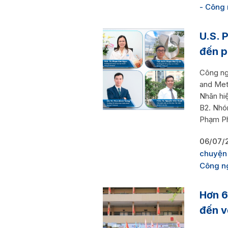
- Công
U.S. 
đến p
Công ng
and Met
Nhãn hi
B2. Nhó
Phạm Ph
06/07/
chuyệ
Công n
Hơn 6
đến v