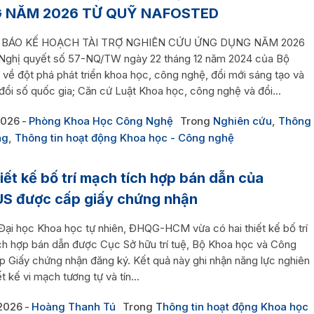
 NĂM 2026 TỪ QUỸ NAFOSTED
BÁO KẾ HOẠCH TÀI TRỢ NGHIÊN CỨU ỨNG DỤNG NĂM 2026
Nghị quyết số 57-NQ/TW ngày 22 tháng 12 năm 2024 của Bộ
ị về đột phá phát triển khoa học, công nghệ, đổi mới sáng tạo và
đổi số quốc gia; Căn cứ Luật Khoa học, công nghệ và đổi...
2026
Phòng Khoa Học Công Nghệ
Trong
Nghiên cứu
,
Thông
ng
,
Thông tin hoạt động Khoa học - Công nghệ
hiết kế bố trí mạch tích hợp bán dẫn của
S được cấp giấy chứng nhận
Đại học Khoa học tự nhiên, ĐHQG-HCM vừa có hai thiết kế bố trí
ch hợp bán dẫn được Cục Sở hữu trí tuệ, Bộ Khoa học và Công
p Giấy chứng nhận đăng ký. Kết quả này ghi nhận năng lực nghiên
ết kế vi mạch tương tự và tín...
2026
Hoàng Thanh Tú
Trong
Thông tin hoạt động Khoa học