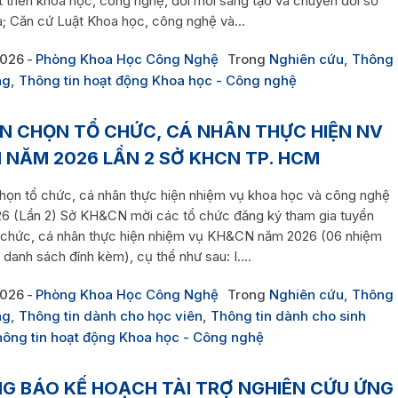
 triển khoa học, công nghệ, đổi mới sáng tạo và chuyển đổi số
a; Căn cứ Luật Khoa học, công nghệ và...
2026
Phòng Khoa Học Công Nghệ
Trong
Nghiên cứu
,
Thông
ng
,
Thông tin hoạt động Khoa học - Công nghệ
N CHỌN TỔ CHỨC, CÁ NHÂN THỰC HIỆN NV
 NĂM 2026 LẦN 2 SỞ KHCN TP. HCM
họn tổ chức, cá nhân thực hiện nhiệm vụ khoa học và công nghệ
6 (Lần 2) Sở KH&CN mời các tổ chức đăng ký tham gia tuyển
 chức, cá nhân thực hiện nhiệm vụ KH&CN năm 2026 (06 nhiệm
 danh sách đính kèm), cụ thể như sau: I....
2026
Phòng Khoa Học Công Nghệ
Trong
Nghiên cứu
,
Thông
ng
,
Thông tin dành cho học viên
,
Thông tin dành cho sinh
ông tin hoạt động Khoa học - Công nghệ
G BÁO KẾ HOẠCH TÀI TRỢ NGHIÊN CỨU ỨNG