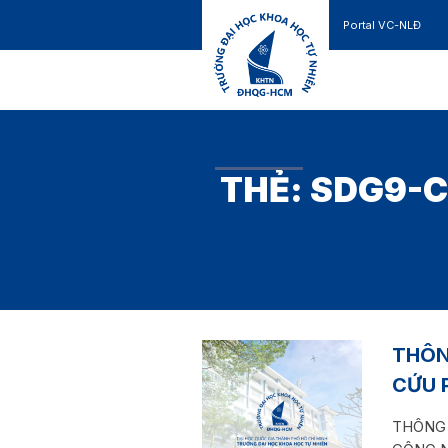
Portal VC-NLĐ
Liên hệ
GIỚI THIỆU
TUYỂN SINH
THẺ:
SDG9-C
THÔN
CỨU 
THÔNG 