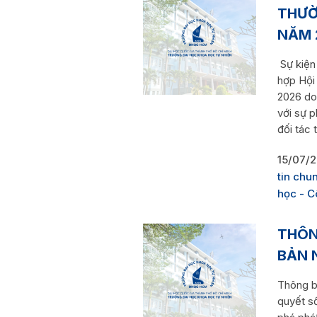
THƯỜ
NĂM 
Sự kiện
hợp Hội
2026 do
với sự 
đối tác t
15/07/
tin chu
học - 
THÔN
BẢN 
Thông b
quyết s