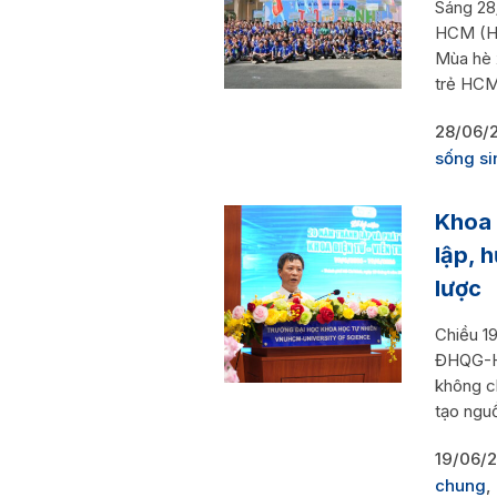
Sáng 28
HCM (HC
Mùa hè x
trẻ HCMU
28/06/
sống si
Khoa 
lập, 
lược
Chiều 19
ĐHQG-HC
không ch
tạo nguồ
19/06/
chung
,