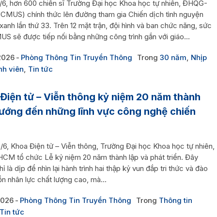
/6, hơn 600 chiến sĩ Trường Đại học Khoa học tự nhiên, ĐHQG-
MUS) chính thức lên đường tham gia Chiến dịch tình nguyện
anh lần thứ 33. Trên 12 mặt trận, đội hình và ban chức năng, sức
S sẽ được tiếp nối bằng những công trình gắn với giáo...
2026
Phòng Thông Tin Truyền Thông
Trong
30 năm
,
Nhịp
nh viên
,
Tin tức
Điện tử – Viễn thông kỷ niệm 20 năm thành
hướng đến những lĩnh vực công nghệ chiến
/6, Khoa Điện tử – Viễn thông, Trường Đại học Khoa học tự nhiên,
M tổ chức Lễ kỷ niệm 20 năm thành lập và phát triển. Đây
ỉ là dịp để nhìn lại hành trình hai thập kỷ vun đắp tri thức và đào
n nhân lực chất lượng cao, mà...
2026
Phòng Thông Tin Truyền Thông
Trong
Thông tin
Tin tức