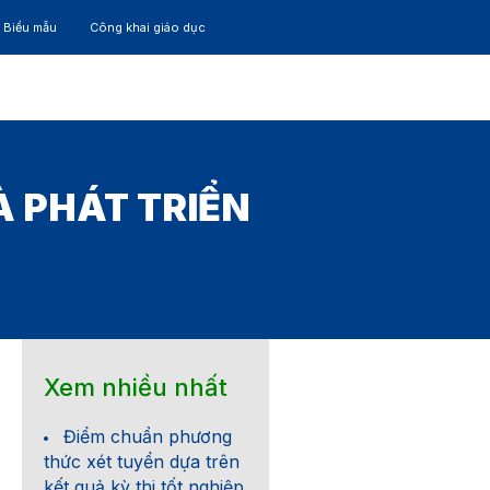
– Biểu mẫu
Công khai giáo dục
TÁC
30 NĂM
 PHÁT TRIỂN
Xem nhiều nhất
Điểm chuẩn phương
thức xét tuyển dựa trên
kết quả kỳ thi tốt nghiệp