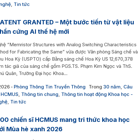
 nghệ
,
Tin tức
PATENT GRANTED – Một bước tiến từ vật liệu
hần cứng AI thế hệ mới
hệ “Memristor Structures with Analog Switching Characteristics
hod for Fabricating the Same” vừa được Văn phòng Sáng chế và
ệu Hoa Kỳ (USPTO) cấp Bằng sáng chế Hoa Kỳ US 12,670,378
m tác giả của sáng chế gồm PGS.TS. Phạm Kim Ngọc và ThS.
ú Quân, Trường Đại học Khoa...
2026
Phòng Thông Tin Truyền Thông
Trong
30 năm
,
Câu
n HCMUS
,
Thông tin chung
,
Thông tin hoạt động Khoa học -
ghệ
,
Tin tức
00 chiến sĩ HCMUS mang tri thức khoa học
ới Mùa hè xanh 2026