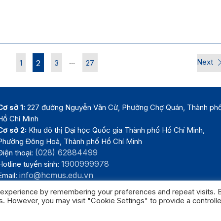
…
Next
1
2
3
27
Cơ sở 1:
227 đường Nguyễn Văn Cừ, Phường Chợ Quán, Thành ph
Hồ Chí Minh
Cơ sở 2:
Khu đô thị Đại học Quốc gia Thành phố Hồ Chí Minh,
Phường Đông Hoà, Thành phố Hồ Chí Minh
(028) 62884499
Điện thoại:
1900999978
Hotline tuyển sinh:
info@hcmus.edu.vn
Email:
 experience by remembering your preferences and repeat visits. 
es. However, you may visit "Cookie Settings" to provide a controll
Trường Đại học Khoa học tự nhiên, Đại học Quốc gia Thành phố Hồ Chí 