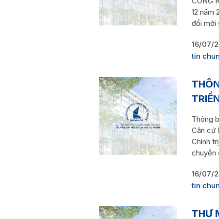
CÔNG N
12 năm 2
đổi mới 
16/07/
tin chu
THÔN
TRIỂ
Thông bá
Căn cứ 
Chính tr
chuyển đ
16/07/
tin chu
THƯ 