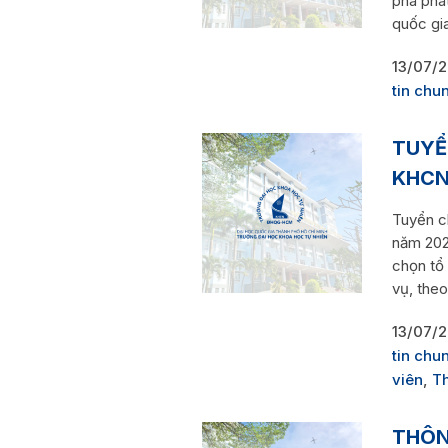
phá phát
quốc gi
13/07/
tin chu
TUYỂ
KHCN
Tuyển c
năm 202
chọn tổ
vụ, theo
13/07/
tin chu
viên
,
Th
THÔN