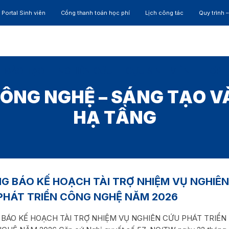
Portal Sinh viên
Cổng thanh toán học phí
Lịch công tác
Quy trình 
ĐÀO TẠO
NGHIÊN CỨU
CỰU SINH VIÊN
HỢP 
ÔNG NGHỆ – SÁNG TẠO VÀ
HẠ TẦNG
G BÁO KẾ HOẠCH TÀI TRỢ NHIỆM VỤ NGHIÊN
PHÁT TRIỂN CÔNG NGHỆ NĂM 2026
BÁO KẾ HOẠCH TÀI TRỢ NHIỆM VỤ NGHIÊN CỨU PHÁT TRIỂN