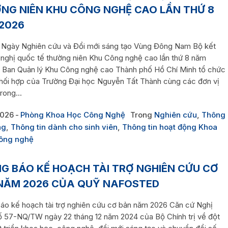
NG NIÊN KHU CÔNG NGHỆ CAO LẦN THỨ 8
2026
 Ngày Nghiên cứu và Đổi mới sáng tạo Vùng Đông Nam Bộ kết
 nghị quốc tế thường niên Khu Công nghệ cao lần thứ 8 năm
 Ban Quản lý Khu Công nghệ cao Thành phố Hồ Chí Minh tổ chức
phối hợp của Trường Đại học Nguyễn Tất Thành cùng các đơn vị
rong...
2026
Phòng Khoa Học Công Nghệ
Trong
Nghiên cứu
,
Thông
ng
,
Thông tin dành cho sinh viên
,
Thông tin hoạt động Khoa
Công nghệ
G BÁO KẾ HOẠCH TÀI TRỢ NGHIÊN CỨU CƠ
NĂM 2026 CỦA QUỸ NAFOSTED
áo kế hoạch tài trợ nghiên cứu cơ bản năm 2026 Căn cứ Nghị
ố 57-NQ/TW ngày 22 tháng 12 năm 2024 của Bộ Chính trị về đột