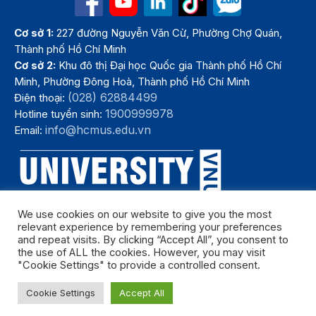
Cơ sở 1:
227 đường Nguyễn Văn Cừ, Phường Chợ Quán,
Thành phố Hồ Chí Minh
Cơ sở 2:
Khu đô thị Đại học Quốc gia Thành phố Hồ Chí
Minh, Phường Đông Hoà, Thành phố Hồ Chí Minh
(028) 62884499
Điện thoại:
1900999978
Hotline tuyển sinh:
info@hcmus.edu.vn
Email:
We use cookies on our website to give you the most
relevant experience by remembering your preferences
and repeat visits. By clicking “Accept All”, you consent to
the use of ALL the cookies. However, you may visit
"Cookie Settings" to provide a controlled consent.
Bản quyền thuộc Trường Đại học Khoa học tự nhiên, Đại học Quốc
Cookie Settings
Accept All
gia Thành phố Hồ Chí Minh. Năm 2024