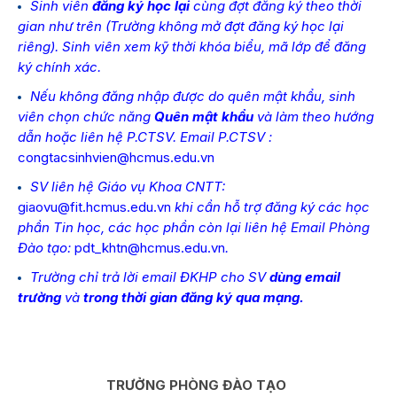
Sinh viên
đăng ký học lại
cùng đợt đăng ký theo thời
gian như trên (Trường không mở đợt đăng ký học lại
riêng). Sinh viên xem kỹ thời khóa biểu, mã lớp để đăng
ký chính xác.
Nếu không đăng nhập được do quên mật khẩu, sinh
viên
chọn chức năng
Quên mật khẩu
và làm theo hướng
dẫn hoặc liên hệ P.CTSV. Email P.CTSV :
congtacsinhvien@hcmus.edu.vn
SV liên hệ Giáo vụ Khoa CNTT:
giaovu@fit.hcmus.edu.vn
khi cần hỗ trợ đăng ký các học
phần Tin học, các học phần còn lại liên hệ Email Phòng
Đào tạo:
pdt_khtn@hcmus.edu.vn
.
Trường chỉ trả lời email ĐKHP cho SV
dùng email
trường
và
trong thời gian đăng ký qua mạng.
TRƯỞNG PHÒNG ĐÀO TẠO