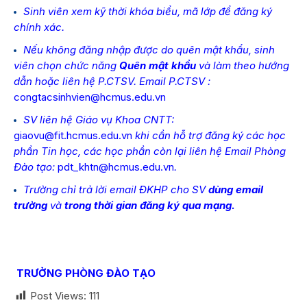
Sinh viên xem kỹ thời khóa biểu, mã lớp để đăng ký
chính xác.
Nếu không đăng nhập được do quên mật khẩu, sinh
viên
chọn chức năng
Quên mật khẩu
và làm theo hướng
dẫn hoặc liên hệ P.CTSV. Email P.CTSV :
congtacsinhvien@hcmus.edu.vn
SV liên hệ Giáo vụ Khoa CNTT:
giaovu@fit.hcmus.edu.vn
khi cần hỗ trợ đăng ký các học
phần Tin học, các học phần còn lại liên hệ Email Phòng
Đào tạo:
pdt_khtn@hcmus.edu.vn
.
Trường chỉ trả lời email ĐKHP cho SV
dùng email
trường
và
trong thời gian đăng ký qua mạng.
TRƯỞNG PHÒNG ĐÀO TẠO
Post Views:
111