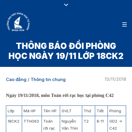
THÔNG BÁO ĐỔI PHÒNG
HỌC NGÀY 19/11 LỚP 18CK2
13/11/2018
Cao đẳng
/
Thông tin chung
Ngày 19/11/2018, môn Toán rời rạc học tại phòng C42
Lớp
Mã HP
Tên HP
GVLT
Thứ
Tiết
Phòng
18CK2
TTH063
Toán
Nguyễn
T2
8-11
GD2 ->
rời rạc
Văn Thìn
C42