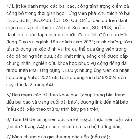
4/ Liệt kê danh mục các bài báo, công trình trọng điểm đã
công bố trong thời gian học. Ứng viên phải chú thích rõ bài
thuộc SCIE, SCOPUS-(Q1, Q2, Q3, Q4)… căn cứ trên danh
mục các tạp chí thuộc Web of Science, SCOPUS, hoặc
danh mục các tạp chí trong nước được tính điểm của Hội
đồng Giáo sư ngành, liên ngành năm 2024; minh chứng, tóm
tắt nội dung và xác định vai trò cụ thể của ứng viên trong
các đề tài nghiên cứu, các phát minh, sáng chế được cấp
chứng nhận, nghiên cứu khoa học phục vụ cộng đồng đã
được triển khai, ứng dụng… Lưu ý: những ứng viên đã nhận
học bổng Vallet 2024 chỉ liệt kê công trình từ 5/2024 đến
nay (tối đa 2 trang A4);
5/ Bản mềm các bài báo khoa học (chụp trang bìa, trang
đầu bài báo và trang cuối bài báo), đường link đến bài báo
(nếu có), xếp theo thứ tự trình bày phía trên;
6/ Tóm tắt đề tài nghiên cứu và kế hoạch thực hiện luận văn
(tối đa 2 trang A4) có xác nhận của cán bộ hướng dẫn;
7/ Minh chứng của giải thưởng các cấp (nếu có);