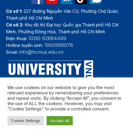
Cơ sở 1:
227 đường Nguyễn Văn Cừ, Phường Chợ Quán,
Thành phố Hồ Chí Minh
Cơ sở 2:
Khu đô thị Đại học Quốc gia Thành phố Hồ Chí
Minh, Phường Đông Hoà, Thành phố Hồ Chí Minh
(028) 62884499
Điện thoại:
1900999978
Hotline tuyển sinh:
info@hcmus.edu.vn
Email:
We use cookies on our website to give you the most
relevant experience by remembering your preferences
and repeat visits. By clicking “Accept All”, you consent to
the use of ALL the cookies. However, you may visit
"Cookie Settings" to provide a controlled consent.
Bản quyền thuộc Trường Đại học Khoa học tự nhiên, Đại học Quốc
Cookie Settings
Accept All
gia Thành phố Hồ Chí Minh. Năm 2024