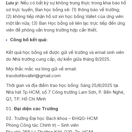
Lưu ý:
Nếu có bất kỳ sự không trung thực trong khai báo hồ
sơ trực tuyến, Ban học bổng sẽ: (1) thông báo về trường;
(2) không tiếp nhận hồ sơ xin học bổng Vallet của ứng viên
một lần nữa; (3) Ban Học bổng sẽ liên lạc trực tiếp đến ứng
viên để phỏng vấn trong trường hợp cần thiết.
Công bố kết quả:
Kết quả học bổng sẽ được gửi về trường và email sinh viên
do Nhà trường cung cấp, dự kiến giữa tháng 8/2025.
Mọi thắc mắc vui lòng gửi về email:
traodoihbvallet@gmail.com
Thời gian và địa điểm trao học bổng: Sáng 25/8/2025 tại
Nhà hát Tp HCM, số 7 Công trường Lam Sơn, P. Bến Nghé,
Q.1, TP. Hồ Chí Minh
Đại diện các Trường
Trường Đại học Bách khoa – ĐHQG-HCM
Phòng Công tác Chính trị – Sinh viên
Địa chỉ: 268 Lý Thường Kiệt, Q.10, Tp. HCM