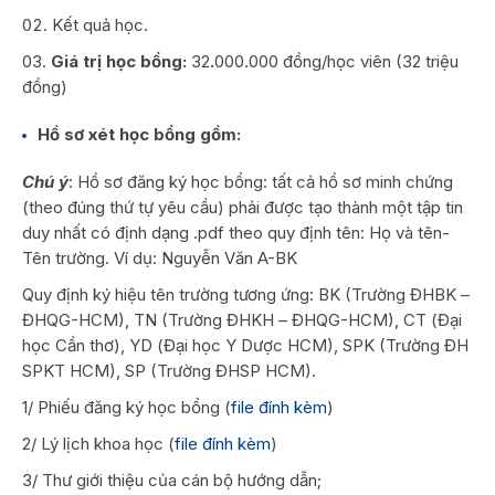
Kết quả học.
Giá trị học bổng:
32
.
000.000 đồng/học viên (32 triệu
đồng)
Hồ sơ xét học bổng gồm:
Chú ý
: Hồ sơ đăng ký học bổng: tất cả hồ sơ minh chứng
(theo đúng thứ tự yêu cầu) phải được tạo thành một tập tin
duy nhất có định dạng .pdf theo quy định tên: Họ và tên-
Tên trường. Ví dụ: Nguyễn Văn A-BK
Quy định ký hiệu tên trường tương ứng: BK (Trường ĐHBK –
ĐHQG-HCM), TN (Trường ĐHKH – ĐHQG-HCM), CT (Đại
học Cần thơ), YD (Đại học Y Dược HCM), SPK (Trường ĐH
SPKT HCM), SP (Trường ĐHSP HCM).
1/ Phiếu đăng ký học bổng (
file đính kèm
)
2/ Lý lịch khoa học (
file đính kèm
)
3/ Thư giới thiệu của cán bộ hướng dẫn;