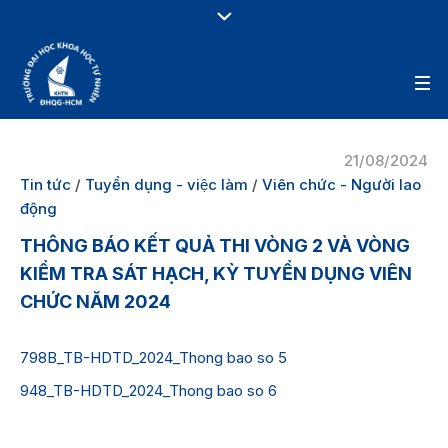
21/08/2024
Tin tức
/
Tuyển dụng - việc làm
/
Viên chức - Người lao
động
THÔNG BÁO KẾT QUẢ THI VÒNG 2 VÀ VÒNG
KIỂM TRA SÁT HẠCH, KỲ TUYỂN DỤNG VIÊN
CHỨC NĂM 2024
798B_TB-HDTD_2024_Thong bao so 5
948_TB-HDTD_2024_Thong bao so 6