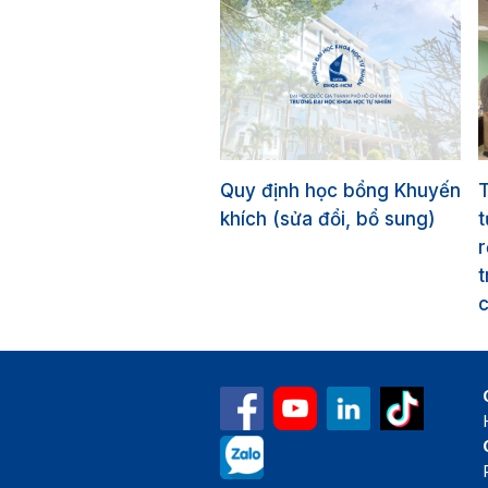
Quy định học bổng Khuyến
khích (sửa đổi, bổ sung)
r
t