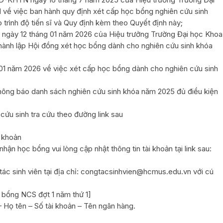
ề việc ban hành quy định xét cấp học bổng nghiên cứu sinh
 trình độ tiến sĩ và Quy định kèm theo Quyết định này;
gày 12 tháng 01 năm 2026 của Hiệu trưởng Trường Đại học Khoa
ành lập Hội đồng xét học bổng dành cho nghiên cứu sinh khóa
01 năm 2026 về việc xét cấp học bổng dành cho nghiên cứu sinh
hông báo danh sách nghiên cứu sinh khóa năm 2025 đủ điều kiện
cứu sinh tra cứu theo đường link sau
 khoản
ận học bổng vui lòng cập nhật thông tin tài khoản tại link sau:
c sinh viên tại địa chỉ: congtacsinhvien@hcmus.edu.vn với cú
 bổng NCS đợt 1 năm thứ 1]
Họ tên – Số tài khoản – Tên ngân hàng.