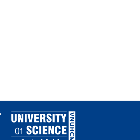
Thông báo danh sách
Laboratory-scale cycli
nghiên cứu sinh khóa năm
hydrate-based brine
2025 được xét cấp học
concentration coupled
bổng đợt 2 năm thứ 1
with solvent-mediated
fractional crystallizatio
high-purity MgSO4
ố