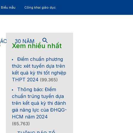
– Biểu mẫu
Công khai giáo dục
TÁC
30 NĂM
Xem nhiều nhất
6
Điểm chuẩn phương
thức xét tuyển dựa trên
kết quả kỳ thi tốt nghiệp
THPT 2024
(99.365)
Thông báo: Điểm
chuẩn trúng tuyển dựa
trên kết quả kỳ thi đánh
giá năng lực của ĐHQG-
HCM năm 2024
(65.763)