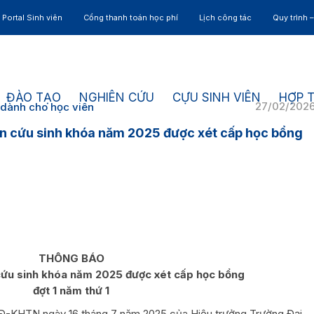
Portal Sinh viên
Cổng thanh toán học phí
Lịch công tác
Quy trình 
ĐÀO TẠO
NGHIÊN CỨU
CỰU SINH VIÊN
HỢP 
27/02/202
 dành cho học viên
n cứu sinh khóa năm 2025 được xét cấp học bổng
THÔNG BÁO
cứu sinh khóa năm 2025 được xét cấp học bổng
đợt 1 năm thứ 1
HTN ngày 16 tháng 7 năm 2025 của Hiệu trưởng Trường Đại