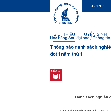
Portal VC-NLĐ
Liên hệ
GIỚI THIỆU
TUYỂN SINH
Học bổng Sau đại học
/
Thông tin
Thông báo danh sách nghiê
đợt 1 năm thứ 1
Danh sách nghiên 
Căn cứ Quyết định số 2093/QĐ-K