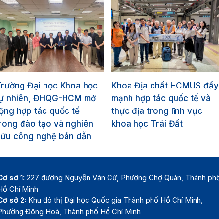
Trường Đại học Khoa học
Khoa Địa chất HCMUS đẩy
tự nhiên, ĐHQG-HCM mở
mạnh hợp tác quốc tế và
ộng hợp tác quốc tế
thực địa trong lĩnh vực
rong đào tạo và nghiên
khoa học Trái Đất
cứu công nghệ bán dẫn
Cơ sở 1:
227 đường Nguyễn Văn Cừ, Phường Chợ Quán, Thành ph
Hồ Chí Minh
Cơ sở 2:
Khu đô thị Đại học Quốc gia Thành phố Hồ Chí Minh,
Phường Đông Hoà, Thành phố Hồ Chí Minh