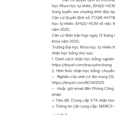
học Khoa học tự nhiên, ĐHQG-HCM v
trúng tuyển vào chương trình đào tạo
Căn cứ Quyết định số 77/QĐ-KHTN n
học tự nhiên, ĐHQG-HCM về việc th
năm 2025;
Căn cứ Biên bản họp ngày 13 tháng 
khóa năm 2025;
Trường Đại học Khoa học tự nhiên t
nhận học bổng như sau:
1. Danh sách nhận học bổng: nghiên 
https://tinyurl.com/tracuuhocbong
2. Hình thức nhận học bổng: chuyển
– Nghiên cứu sinh có tên trong DS nh
https://tinyurl.com/NCSK2025
– Hoặc gửi email đến Phòng Công tá
pháp:
+ Tiêu đề: [Cung cấp STK nhận học
+ Thông tin cần cung cấp: MSNCS – 
– Lưu ý: