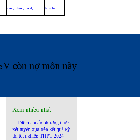
Công khai giáo dục
Liên hệ
 SV còn nợ môn này
8
Xem nhiều nhất
Điểm chuẩn phương thức
xét tuyển dựa trên kết quả kỳ
thi tốt nghiệp THPT 2024