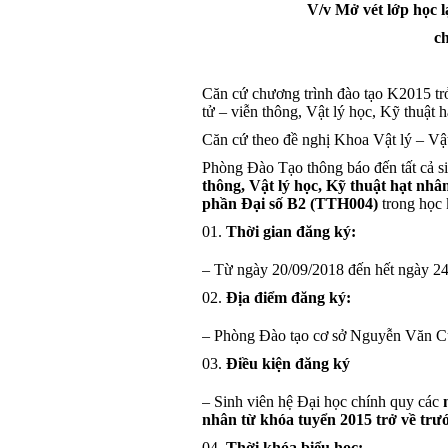
V/v Mở vét lớp học 
ch
Căn cứ chương trình đào tạo K2015 trở
tử – viễn thông, Vật lý học, Kỹ thuật h
Căn cứ theo đề nghị Khoa Vật lý – Vật
Phòng Đào Tạo thông báo đến tất cả s
thông, Vật lý học, Kỹ thuật hạt nhâ
phần Đại số B2 (TTH004)
trong học
Thời gian đăng ký:
– Từ ngày 20/09/2018 đến hết ngày 24
Địa điểm đăng ký:
– Phòng Đào tạo cơ sở Nguyễn Văn C
Điều kiện đăng ký
– Sinh viên hệ Đại học chính quy các
nhân từ khóa tuyển 2015 trở về trư
Thời khóa biểu học: