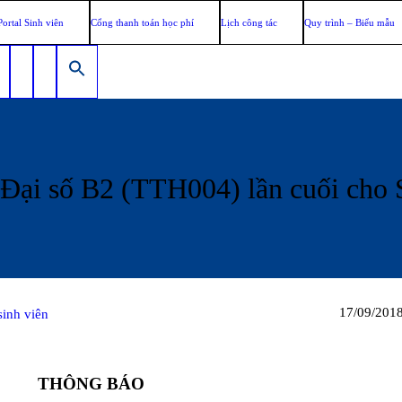
Portal Sinh viên
Cổng thanh toán học phí
Lịch công tác
Quy trình – Biểu mẫu
Đại số B2 (TTH004) lần cuối cho
17/09/201
sinh viên
THÔNG BÁO