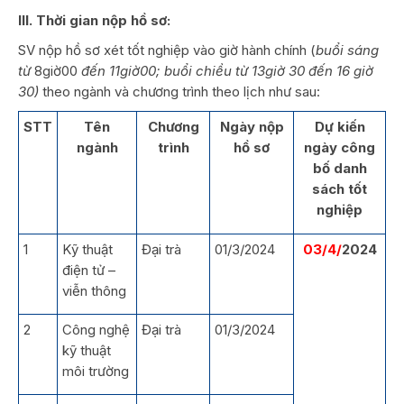
III. Thời gian nộp hồ sơ:
SV nộp hồ sơ xét tốt nghiệp vào giờ hành chính (
buổi sáng
từ
8giờ00
đến 11giờ00; buổi chiều từ 13giờ 30 đến 16 giờ
30)
theo ngành và chương trình theo lịch như sau:
STT
Tên
Chương
Ngày nộp
Dự kiến
ngành
trình
hồ sơ
ngày công
bố danh
sách tốt
nghiệp
1
Kỹ thuật
Đại trà
01/3/2024
03/4/
2024
điện tử –
viễn thông
2
Công nghệ
Đại trà
01/3/2024
kỹ thuật
môi trường