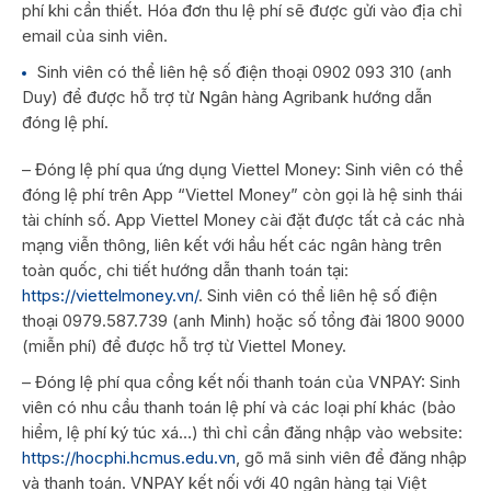
phí khi cần thiết. Hóa đơn thu lệ phí sẽ được gửi vào địa chỉ
email của sinh viên.
Sinh viên có thể liên hệ số điện thoại 0902 093 310 (anh
Duy) để được hỗ trợ từ Ngân hàng Agribank hướng dẫn
đóng lệ phí.
– Đóng lệ phí qua ứng dụng Viettel Money: Sinh viên có thể
đóng lệ phí trên App “Viettel Money” còn gọi là hệ sinh thái
tài chính số. App Viettel Money cài đặt được tất cả các nhà
mạng viễn thông, liên kết với hầu hết các ngân hàng trên
toàn quốc, chi tiết hướng dẫn thanh toán tại:
https://viettelmoney.vn/
. Sinh viên có thể liên hệ số điện
thoại 0979.587.739 (anh Minh) hoặc số tổng đài 1800 9000
(miễn phí) để được hỗ trợ từ Viettel Money.
– Đóng lệ phí qua cổng kết nối thanh toán của VNPAY: Sinh
viên có nhu cầu thanh toán lệ phí và các loại phí khác (bảo
hiểm, lệ phí ký túc xá…) thì chỉ cần đăng nhập vào website:
https://hocphi.hcmus.edu.vn
, gõ mã sinh viên để đăng nhập
và thanh toán. VNPAY kết nối với 40 ngân hàng tại Việt