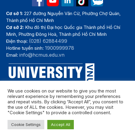
Cơ sở 1:
227 đường Nguyễn Văn Cừ, Phường Chợ Quán,
Thành phố Hồ Chí Minh
Cơ sở 2:
Khu đô thị Đại học Quốc gia Thành phố Hồ Chí
Minh, Phường Đông Hoà, Thành phố Hồ Chí Minh
(028) 62884499
Điện thoại:
1900999978
Hotline tuyển sinh:
info@hcmus.edu.vn
Email:
We use cookies on our website to give you the most
relevant experience by remembering your preferences
and repeat visits. By clicking “Accept All”, you consent to
the use of ALL the cookies. However, you may visit
"Cookie Settings" to provide a controlled consent.
Bản quyền thuộc Trường Đại học Khoa học tự nhiên, Đại học Quốc
Cookie Settings
Accept All
gia Thành phố Hồ Chí Minh. Năm 2024