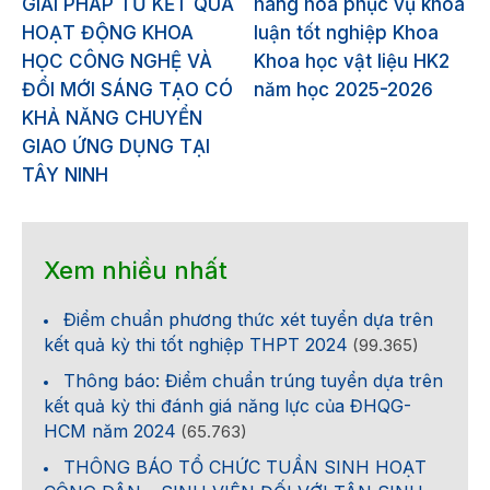
GIẢI PHÁP TỪ KẾT QUẢ
hàng hóa phục vụ khóa
HOẠT ĐỘNG KHOA
luận tốt nghiệp Khoa
HỌC CÔNG NGHỆ VÀ
Khoa học vật liệu HK2
ĐỔI MỚI SÁNG TẠO CÓ
năm học 2025-2026
KHẢ NĂNG CHUYỂN
GIAO ỨNG DỤNG TẠI
TÂY NINH
Xem nhiều nhất
Điểm chuẩn phương thức xét tuyển dựa trên
kết quả kỳ thi tốt nghiệp THPT 2024
(99.365)
Thông báo: Điểm chuẩn trúng tuyển dựa trên
kết quả kỳ thi đánh giá năng lực của ĐHQG-
HCM năm 2024
(65.763)
THÔNG BÁO TỔ CHỨC TUẦN SINH HOẠT