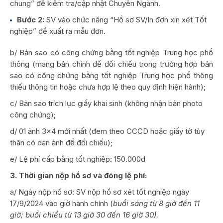
chung” để kiểm tra/cập nhật Chuyên Ngành.
Bước 2:
SV vào chức năng “Hồ sơ SV/In đơn xin xét Tốt
nghiệp” để xuất ra mẫu đơn.
b/ Bản sao có công chứng bằng tốt nghiệp Trung học phổ
thông (mang bản chính để đối chiếu trong trường hợp bản
sao có công chứng bằng tốt nghiệp Trung học phổ thông
thiếu thông tin hoặc chưa hợp lệ theo quy định hiện hành);
c/ Bản sao trích lục giấy khai sinh (không nhận bản photo
công chứng);
d/ 01 ảnh 3×4 mới nhất (đem theo CCCD hoặc giấy tờ tùy
thân có dán ảnh để đối chiếu);
e/ Lệ phí cấp bằng tốt nghiệp: 150.000đ
3. Thời gian nộp hồ sơ và đóng lệ phí:
a/ Ngày nộp hồ sơ: SV nộp hồ sơ xét tốt nghiệp ngày
17/9/2024 vào giờ hành chính (
buổi sáng từ
8 giờ đến 11
giờ; buổi chiều từ 13 giờ 30 đến 16 giờ 30).