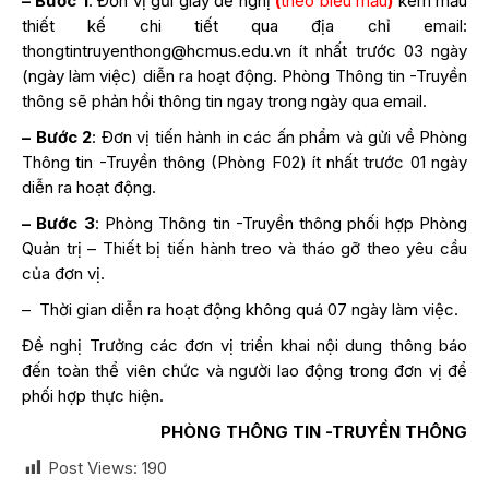
– Bước 1
: Đơn vị gửi giấy đề nghị
(
theo biểu mẫu
)
kèm mẫu
thiết kế chi tiết qua địa chỉ email:
thongtintruyenthong@hcmus.edu.vn
ít nhất trước 03 ngày
(ngày làm việc) diễn ra hoạt động. Phòng Thông tin -Truyền
thông sẽ phản hồi thông tin ngay trong ngày qua email.
– Bước 2
: Đơn vị tiến hành in các ấn phẩm và gửi về Phòng
Thông tin -Truyền thông (Phòng F02) ít nhất trước 01 ngày
diễn ra hoạt động.
– Bước 3
: Phòng Thông tin -Truyền thông phối hợp Phòng
Quản trị – Thiết bị tiến hành treo và tháo gỡ theo yêu cầu
của đơn vị.
– Thời gian diễn ra hoạt động không quá 07 ngày làm việc.
Đề nghị Trưởng các đơn vị triển khai nội dung thông báo
đến toàn thể viên chức và người lao động trong đơn vị để
phối hợp thực hiện.
PHÒNG THÔNG TIN -TRUYỀN THÔNG
Post Views:
190