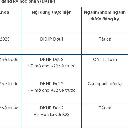
nh đăng ký học phần (ĐKHP)
Khóa
Nội dung thực hiện
Ngành/nhóm ngành
được đăng ký
2023
ĐKHP Đợt 1
Tất cả
 về trước
ĐKHP Đợt 2
CNTT, Toán
HP mở cho K22 về trước
 về trước
ĐKHP Đợt 2
Các ngành còn lại
HP mở cho K22 về trước
 về trước
ĐKHP Đợt 2
Tất cả
HP Học lại với K23