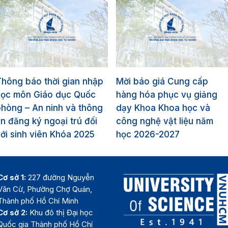
hông báo thời gian nhập
Mời báo giá Cung cấp
học môn Giáo dục Quốc
hàng hóa phục vụ giảng
hòng – An ninh và thông
dạy Khoa Khoa học và
in đăng ký ngoại trú đối
công nghệ vật liệu năm
ới sinh viên Khóa 2025
học 2026-2027
Cơ sở 1:
227 đường Nguyễn
Văn Cừ, Phường Chợ Quán,
Thành phố Hồ Chí Minh
Cơ sở 2:
Khu đô thị Đại học
Quốc gia Thành phố Hồ Chí