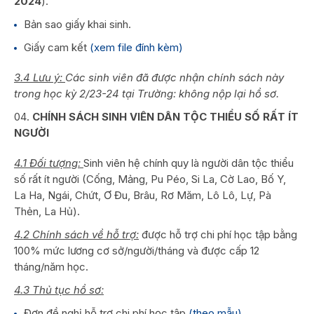
2024
).
Bản sao giấy khai sinh.
Giấy cam kết
(xem file đính kèm)
3.4 Lưu ý:
Các sinh viên đã được nhận chính sách này
trong học kỳ 2/23-24 tại Trường: không nộp lại hồ sơ.
CHÍNH SÁCH SINH VIÊN DÂN TỘC THIỂU SỐ RẤT ÍT
NGƯỜI
4.1 Đối tượng:
Sinh viên hệ chính quy là người dân tộc thiểu
số rất ít người (Cống, Mảng, Pu Péo, Si La, Cờ Lao, Bố Y,
La Ha, Ngái, Chứt, Ơ Đu, Brâu, Rơ Măm, Lô Lô, Lự, Pà
Thẻn, La Hủ).
4.2 Chính sách về hỗ trợ:
được hỗ trợ chi phí học tập bằng
100% mức lương cơ sở/người/tháng và được cấp 12
tháng/năm học.
4.3 Thủ tục hồ sơ:
Đơn đề nghị hỗ trợ chi phí học tập
(theo mẫu)