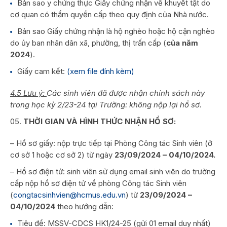
Bản sao y chứng thực Giấy chứng nhận về khuyết tật do
cơ quan có thẩm quyền cấp theo quy định của Nhà nước.
Bản sao Giấy chứng nhận là hộ nghèo hoặc hộ cận nghèo
do ủy ban nhân dân xã, phường, thị trấn cấp (
của năm
2024
).
Giấy cam kết:
(xem file đính kèm)
4.5 Lưu ý:
Các sinh viên đã được nhận chính sách này
trong học kỳ 2/23-24 tại Trường: không nộp lại hồ sơ.
THỜI GIAN VÀ HÌNH THỨC NHẬN HỒ SƠ:
– Hồ sơ giấy: nộp trực tiếp tại Phòng Công tác Sinh viên (ở
cơ sở 1 hoặc cơ sở 2) từ ngày
23/09/2024 – 04/10/2024.
– Hồ sơ điện tử: sinh viên sử dụng email sinh viên do trường
cấp nộp hồ sơ điện tử về phòng Công tác Sinh viên
(
congtacsinhvien@hcmus.edu.vn
) từ
23/09/2024 –
04/10/2024
theo hướng dẫn:
Tiêu đề: MSSV-CDCS HK1/24-25 (gửi 01 email duy nhất)