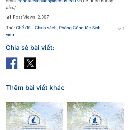
email
congtacsinhvien@hcmus.edu.vn
để được hướng
dẫn./.
Post Views:
2.387
Thẻ:
Chế độ - Chính sách
,
Phòng Công tác Sinh
1
viên
Chia sẻ bài viết:
Thêm bài viết khác