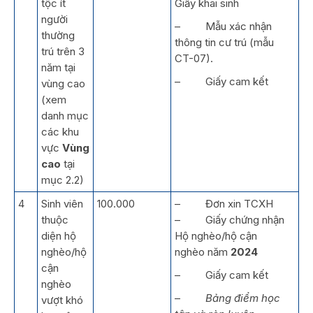
tộc ít
Giấy khai sinh
người
– Mẫu xác nhận
thường
thông tin cư trú (mẫu
trú trên 3
CT-07).
năm tại
– Giấy cam kết
vùng cao
(xem
danh mục
các khu
vực
Vùng
cao
tại
mục 2.2)
4
Sinh viên
100.000
– Đơn xin TCXH
thuộc
– Giấy chứng nhận
diện hộ
Hộ nghèo/hộ cận
nghèo/hộ
nghèo năm
2024
cận
– Giấy cam kết
nghèo
–
Bảng điểm học
vượt khó