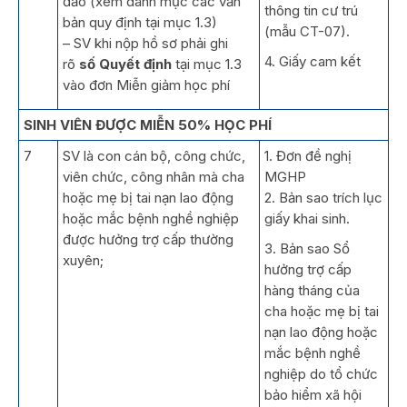
đảo (xem danh mục các văn
thông tin cư trú
bản quy định tại mục 1.3)
(mẫu CT-07).
– SV khi nộp hồ sơ phải ghi
4. Giấy cam kết
rõ
số Quyết định
tại mục 1.3
vào đơn Miễn giảm học phí
SINH VIÊN ĐƯỢC MIỄN 50% HỌC PHÍ
7
SV là con cán bộ, công chức,
1. Đơn đề nghị
viên chức, công nhân mà cha
MGHP
hoặc mẹ bị tai nạn lao động
2. Bản sao trích lục
hoặc mắc bệnh nghề nghiệp
giấy khai sinh.
được hưởng trợ cấp thường
3. Bản sao Sổ
xuyên;
hưởng trợ cấp
hàng tháng của
cha hoặc mẹ bị tai
nạn lao động hoặc
mắc bệnh nghề
nghiệp do tổ chức
bảo hiểm xã hội