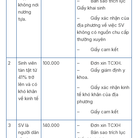
– Bản sao trích lục
không nơi
Giấy khai sinh
nương
– Giấy xác nhận của
tựa.
địa phương về việc SV
không có nguồn chu cấp
thường xuyên
– Giấy cam kết
2
Sinh viên
100.000
– Đơn xin TCXH.
tàn tật từ
– Giấy giám định y
41% trở
khoa.
lên và có
– Giấy xác nhận kinh
khó khăn
tế khó khăn của địa
về kinh tế
phương
– Giấy cam kết
3
SV là
140.000
– Đơn xin TCXH
người dân
– Bản sao trích lục