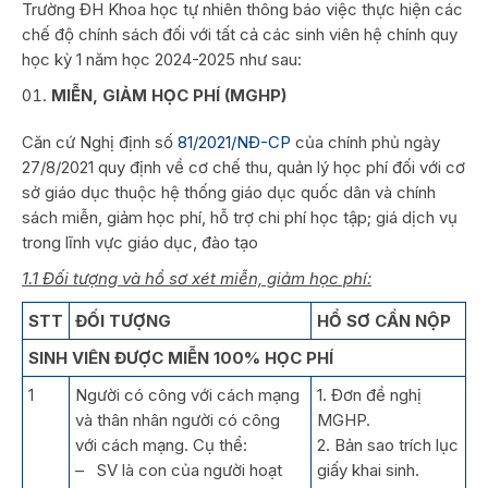
Trường ĐH Khoa học tự nhiên thông báo việc thực hiện các
chế độ chính sách đối với tất cả các sinh viên hệ chính quy
học kỳ 1 năm học 2024-2025 như sau:
MIỄN, GIẢM HỌC PHÍ (MGHP)
Căn cứ Nghị định số
81/2021/NĐ-CP
của chính phủ ngày
27/8/2021 quy định về cơ chế thu, quản lý học phí đối với cơ
sở giáo dục thuộc hệ thống giáo dục quốc dân và chính
sách miễn, giảm học phí, hỗ trợ chi phí học tập; giá dịch vụ
trong lĩnh vực giáo dục, đào tạo
1.1 Đối tượng và hồ sơ xét miễn, giảm học phí:
STT
ĐỐI TƯỢNG
HỔ SƠ CẦN NỘP
SINH VIÊN ĐƯỢC MIỄN 100% HỌC PHÍ
1
Người có công với cách mạng
1. Đơn đề nghị
và thân nhân người có công
MGHP.
với cách mạng. Cụ thể:
2. Bản sao trích lục
– SV là con của người hoạt
giấy khai sinh.