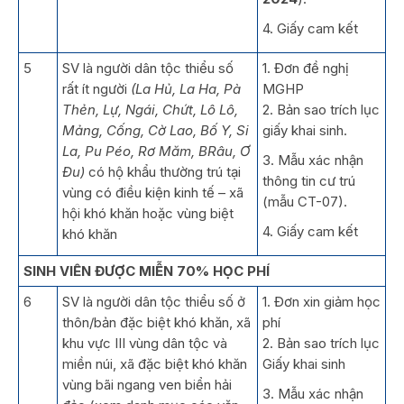
4. Giấy cam kết
5
SV là người dân tộc thiểu số
1. Đơn đề nghị
rất ít người
(La Hủ, La Ha, Pà
MGHP
Thẻn, Lự, Ngái, Chứt, Lô Lô,
2. Bản sao trích lục
Mảng, Cống, Cờ Lao, Bố Y, Si
giấy khai sinh.
La, Pu Péo, Rơ Măm, BRâu, Ơ
3. Mẫu xác nhận
Đu)
có hộ khẩu thường trú tại
thông tin cư trú
vùng có điều kiện kinh tế – xã
(mẫu CT-07).
hội khó khăn hoặc vùng biệt
4. Giấy cam kết
khó khăn
SINH VIÊN ĐƯỢC MIỄN 70% HỌC PHÍ
6
SV là người dân tộc thiểu số ở
1. Đơn xin giảm học
thôn/bản đặc biệt khó khăn, xã
phí
khu vực III vùng dân tộc và
2. Bản sao trích lục
miền núi, xã đặc biệt khó khăn
Giấy khai sinh
vùng bãi ngang ven biển hải
3. Mẫu xác nhận