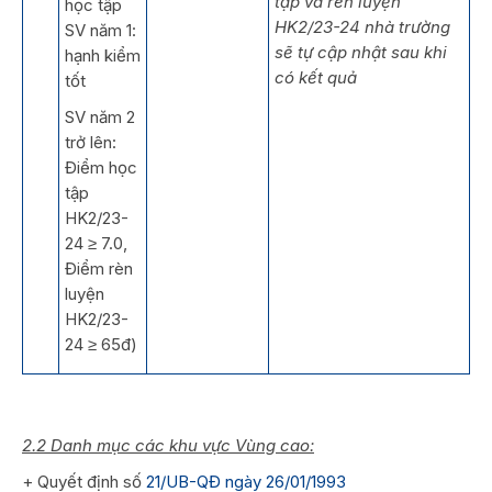
tập và rèn luyện
học tập
HK2/23-24 nhà trường
SV năm 1:
sẽ tự cập nhật sau khi
hạnh kiểm
có kết quả
tốt
SV năm 2
trở lên:
Điểm học
tập
HK2/23-
24 ≥ 7.0,
Điểm rèn
luyện
HK2/23-
24 ≥ 65đ)
2.2 Danh mục các khu vực Vùng cao:
+ Quyết định số
21/UB-QĐ ngày 26/01/1993