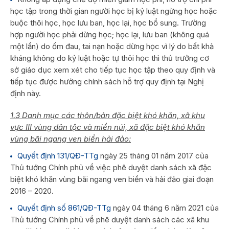
học tập trong thời gian người học bị kỷ luật ngừng học hoặc
buộc thôi học, học lưu ban, học lại, học bổ sung. Trường
hợp người học phải dừng học; học lại, lưu ban (không quá
một lần) do ốm đau, tai nạn hoặc dừng học vì lý do bất khả
kháng không do kỷ luật hoặc tự thôi học thì thủ trưởng cơ
sở giáo dục xem xét cho tiếp tục học tập theo quy định và
tiếp tục được hưởng chính sách hỗ trợ quy định tại Nghị
định này.
1.3 Danh mục các thôn/bản đặc biệt khó khăn, xã khu
vực III vùng dân tộc và miền núi, xã đặc biệt khó khăn
vùng bãi ngang ven biển hải đảo:
Quyết định 131/QĐ-TTg
ngày 25 tháng 01 năm 2017 của
Thủ tướng Chính phủ về việc phê duyệt danh sách xã đặc
biệt khó khăn vùng bãi ngang ven biển và hải đảo giai đoạn
2016 – 2020.
Quyết định số 861/QĐ-TTg
ngày 04 tháng 6 năm 2021 của
Thủ tướng Chính phủ về phê duyệt danh sách các xã khu