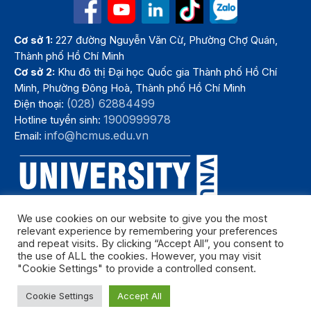
Cơ sở 1:
227 đường Nguyễn Văn Cừ, Phường Chợ Quán,
Thành phố Hồ Chí Minh
Cơ sở 2:
Khu đô thị Đại học Quốc gia Thành phố Hồ Chí
Minh, Phường Đông Hoà, Thành phố Hồ Chí Minh
(028) 62884499
Điện thoại:
1900999978
Hotline tuyển sinh:
info@hcmus.edu.vn
Email:
We use cookies on our website to give you the most
relevant experience by remembering your preferences
and repeat visits. By clicking “Accept All”, you consent to
the use of ALL the cookies. However, you may visit
"Cookie Settings" to provide a controlled consent.
Bản quyền thuộc Trường Đại học Khoa học tự nhiên, Đại học Quốc
Cookie Settings
Accept All
gia Thành phố Hồ Chí Minh. Năm 2024