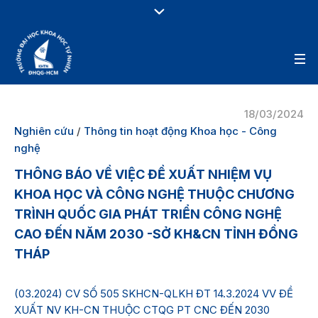
18/03/2024
Nghiên cứu
/
Thông tin hoạt động Khoa học - Công
nghệ
THÔNG BÁO VỀ VIỆC ĐỀ XUẤT NHIỆM VỤ
KHOA HỌC VÀ CÔNG NGHỆ THUỘC CHƯƠNG
TRÌNH QUỐC GIA PHÁT TRIỂN CÔNG NGHỆ
CAO ĐẾN NĂM 2030 -SỞ KH&CN TỈNH ĐỒNG
THÁP
(03.2024) CV SỐ 505 SKHCN-QLKH ĐT 14.3.2024 VV ĐỀ
XUẤT NV KH-CN THUỘC CTQG PT CNC ĐẾN 2030